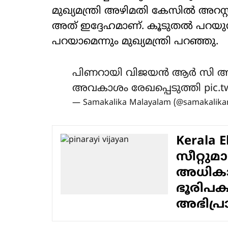
മുഖ്യമന്ത്രി അഴിമതി കേസില്‍ അറസ്
അത് ഇദ്ദേഹമാണ്. കൂടുതല്‍ പറയുന്ന
പറയാമെന്നും മുഖ്യമന്ത്രി പറഞ്ഞു.
പിണറായി വിജയൻ ആർ സി അമ
അവകാശം രേഖപ്പെടുത്തി
pic.
— Samakalika Malayalam (@samakalik
Kerala 
സീറ്റു
അധികാരത
ഭൂരിപക
അഭിപ്ര