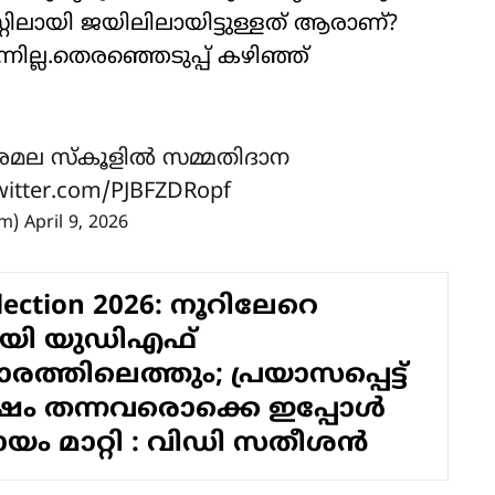
റ്റിലായി ജയിലിലായിട്ടുള്ളത് ആരാണ്?
ില്ല.തെരഞ്ഞെടുപ്പ് കഴിഞ്ഞ്
ല സ്‌കൂളിൽ സമ്മതിദാന
twitter.com/PJBFZDRopf
am)
April 9, 2026
Election 2026: നൂറിലേറെ
മായി യുഡിഎഫ്
്തിലെത്തും; പ്രയാസപ്പെട്ട്
്ഷം തന്നവരൊക്കെ ഇപ്പോൾ
ായം മാറ്റി : വിഡി സതീശൻ