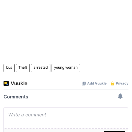
bus
Theft
arrested
young woman