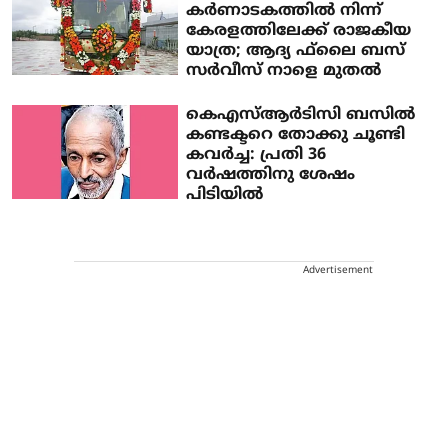
കര്‍ണാടകത്തില്‍ നിന്ന്
കേരളത്തിലേക്ക് രാജകീയ
യാത്ര; ആദ്യ ഫ്‌ലൈ ബസ്
സര്‍വീസ് നാളെ മുതല്‍
കെഎസ്ആർടിസി ബസിൽ
കണ്ടക്ടറെ തോക്കു ചൂണ്ടി
കവർച്ച: പ്രതി 36
വർഷത്തിനു ശേഷം
പിടിയിൽ
Advertisement