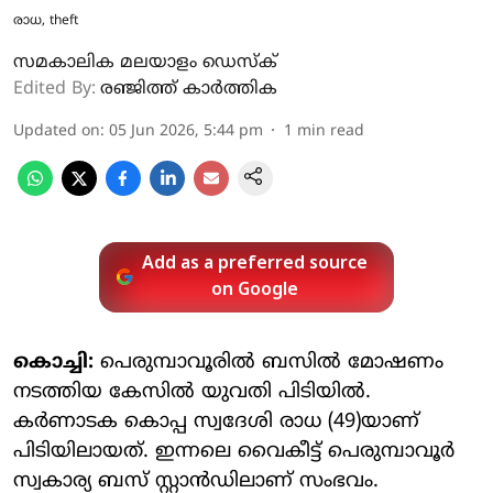
രാധ, theft
സമകാലിക മലയാളം ഡെസ്ക്
Edited By:
രഞ്ജിത്ത് കാർത്തിക
Updated on
:
05 Jun 2026, 5:44 pm
1
min read
Add as a preferred source
on Google
കൊച്ചി:
പെരുമ്പാവൂരിൽ ബസിൽ മോഷണം
നടത്തിയ കേസിൽ യുവതി പിടിയിൽ.
കർണാടക കൊപ്പ സ്വദേശി രാധ (49)യാണ്
പിടിയിലായത്. ഇന്നലെ വൈകീട്ട് പെരുമ്പാവൂർ
സ്വകാര്യ ബസ് സ്റ്റാൻഡിലാണ് സംഭവം.