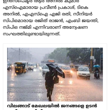
ഇൻസ്പെക്ടർ ആർ അനിൽ കുമാർ
എസ്ഐമാരായ പ്രവീൺ പ്രകാശ്, ടികെ
അനിൽ, എഎസ്ഐ എജി രതി, സീനിയർ
സിപിഒമാരായ രജിത് രാജൻ, എംബി ജയന്തി,
സിപിഒ നജ്മി എന്നിവരാണ് അന്വേഷണ
സംഘത്തിലുണ്ടായിരുന്നത്.
വിലങ്ങാട് മേഖലയിൽ ജനങ്ങളെ ഉടൻ