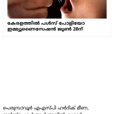
കേരളത്തില്‍ പള്‍സ് പോളിയോ
ഇമ്മ്യൂണൈസേഷന്‍ ജൂണ്‍ 28ന്
പെരുമ്പാവൂർ എഎസ്പി ഹർദിക് മീണ,