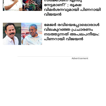
സര്‍ക്കാരിന് എന്തു
നേട്ടമാണ്?' ; രൂക്ഷ
വിമര്‍ശനവുമായി പിണറായി
വിജയന്‍
മേജര്‍ രവിയെപ്പോലൊരാള്‍
വിലകുറഞ്ഞ പ്രചാരണം
നടത്തുന്നത് അപലപനീയം:
പിണറായി വിജയന്‍
Advertisement