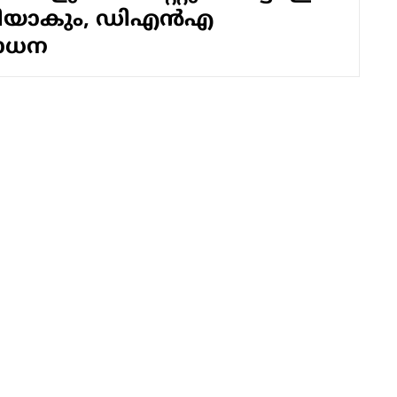
തിയാകും, ഡിഎൻഎ
ോധന