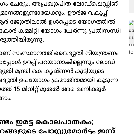
​ഗം ചേരും. അപ്രഖ്യാപിത ലോഡ്ഷെഡ്ഡിങ്
ുമാനങ്ങളുണ്ടായേക്കും. ഊർജ വകുപ്പ്
ർ ജ്യോതിലാൽ ഉൾപ്പെടെ യോ​ഗത്തിൽ
കോർ കമ്മിറ്റി യോ​ഗം ചേർന്നു പ്രതിസന്ധി
ുത്തിയിരുന്നു.
ലാണ് സംസ്ഥാനത്ത് വൈദ്യുതി നിയന്ത്രണം
 ഇപ്പോൾ ഉറപ്പ് പറയാനാകില്ലെന്നും ലോഡ്
്യുതി മന്ത്രി കെ കൃഷ്ണൻ കുട്ടിയുടെ
യുതി ഉപയോ​ഗം ക്രമാതീതമായി കൂടുന്ന
് 15 മിനിറ്റ് മുതൽ അര മണിക്കൂർ
ങാം.
കണ്ടം ഇരട്ട കൊലപാതകം;
്ങളുടെ പോസ്റ്റുമോർട്ടം ഇന്ന്