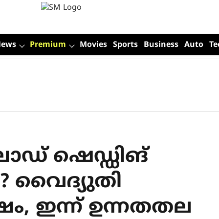
News
Premium
Movies
Sports
Business
Auto
Te
ോഡ് ഷെഡ്ഡിങ്
 വൈദ്യുതി
്ഷം, ഇന്ന് ഉന്നതതല