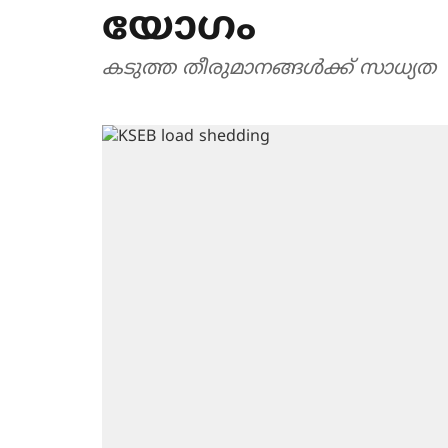
യോ​ഗം
കടുത്ത തീരുമാനങ്ങൾക്ക് സാധ്യത