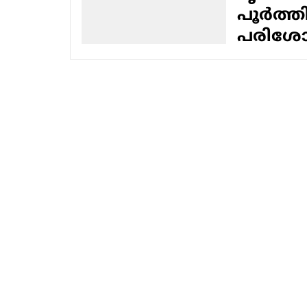
പൂർത്
പരിശ