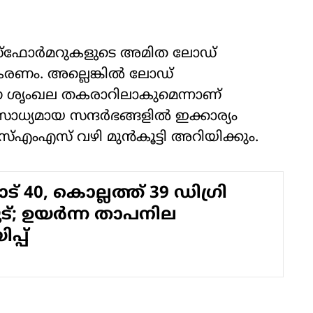
ൻസ്ഫോർമറുകളുടെ അമിത ലോഡ്
മീകരണം. അല്ലെങ്കിൽ ലോഡ്
 ശൃംഖല തകരാറിലാകുമെന്നാണ്
ാധ്യമായ സന്ദർഭങ്ങളിൽ ഇക്കാര്യം
ംഎസ് വഴി മുൻകൂട്ടി അറിയിക്കും.
് 40, കൊല്ലത്ത് 39 ഡി​ഗ്രി
ട്; ഉയർന്ന താപനില
പ്പ്