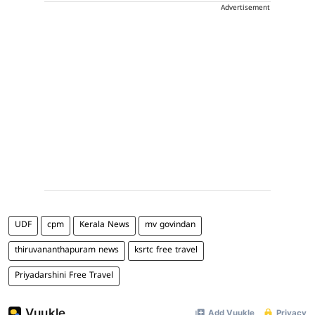
Advertisement
UDF
cpm
Kerala News
mv govindan
thiruvananthapuram news
ksrtc free travel
Priyadarshini Free Travel