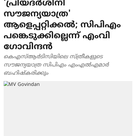
'പ്രിയദര്‍ശിനി
സൗജന്യയാത്ര'
ആളെപ്പറ്റിക്കല്‍; സിപിഎം
പങ്കെടുക്കില്ലെന്ന് എംവി
ഗോവിന്ദന്‍
കെഎസ്ആര്‍ടിസിയിലെ സ്ത്രീകളുടെ
സൗജന്യയാത്ര സിപിഎം എംഎല്‍എമാര്‍
ബഹിഷ്‌കരിക്കും