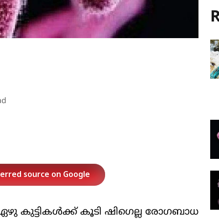
R
ad
ferred source on Google
ഏഴു കുട്ടികൾക്ക് കൂടി ഷി​ഗെല്ല രോ​ഗബാധ