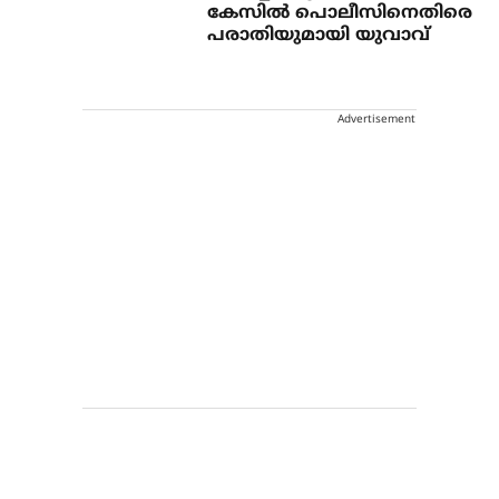
കേസിൽ പൊലീസിനെതിരെ
പരാതിയുമായി യുവാവ്
Advertisement