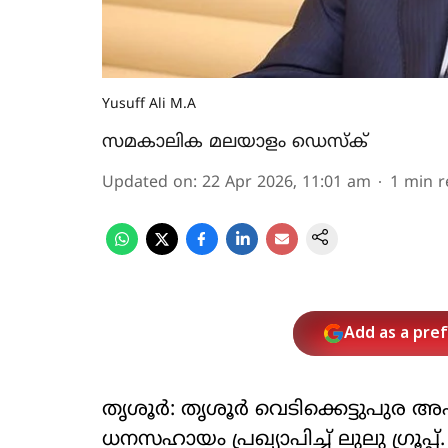
Yusuff Ali M.A
സമകാലിക മലയാളം ഡെസ്ക്
Updated on
:
22 Apr 2026, 11:01 am
1
min r
Add as a pre
തൃശൂര്‍: തൃശൂര്‍ വെടിക്കെട്ടുപുര 
ധനസഹായം പ്രഖ്യാപിച്ച് ലുലു ഗ്രൂപ്പ