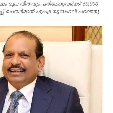
ം രൂപ വീതവും പരിക്കേറ്റവര്‍ക്ക് 50,000
രൂപ്പ് ചെയര്‍മാന്‍ എംഎ യൂസഫലി പറഞ്ഞു