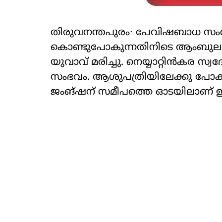
തിരുവനന്തപുരം∙ പേവിഷബാധ സംശയത
കൊണ്ടുപോകുന്നതിനിടെ ആംബുലന്‍സ
യുവാവ് മരിച്ചു. നെയ്യാറ്റിന്‍കര സ
സംഭവം. ആശുപത്രിയിലേക്കു പോകു
ജംങ്ഷന് സമീപത്തെ ഓടയിലാണ് ഇദ