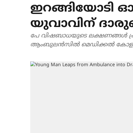
ഇറങ്ങിയോടി ഓട
യുവാവിന് ദാരുണ
പേ വിഷബാധയുടെ ലക്ഷണങ്ങള്‍ പ്രക
ആംബുലന്‍സില്‍ മെഡിക്കല്‍ കോളജ