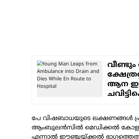
വീണ്ടു
ക്ഷേത്ര
ആന ഇടഞ
ചവിട്ടിക
പേ വിഷബാധയുടെ ലക്ഷണങ്ങള്‍ പ്രക
ആംബുലന്‍സില്‍ മെഡിക്കല്‍ കോളജ
എന്നാല്‍ ഈഞ്ചയ്ക്കല്‍ ഭാഗത്തെത്