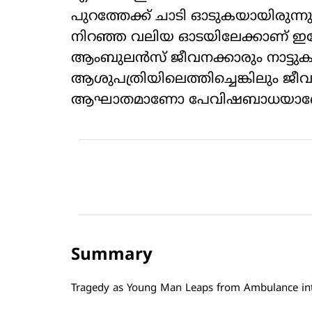
പുറത്തേക്ക് ചാടി ഓടുകയായിരുന്നു
നിറഞ്ഞ വലിയ ഓടയിലേക്കാണ് ഇദ്ദേ
ആംബുലന്‍സ് ജീവനക്കാരും നാട്ടുകാ
ആശുപത്രിയിലെത്തിച്ചെങ്കിലും ജീവന
ആഘാതമാണോ പേവിഷബാധയാണോ മര
Summary
Tragedy as Young Man Leaps from Ambulance into