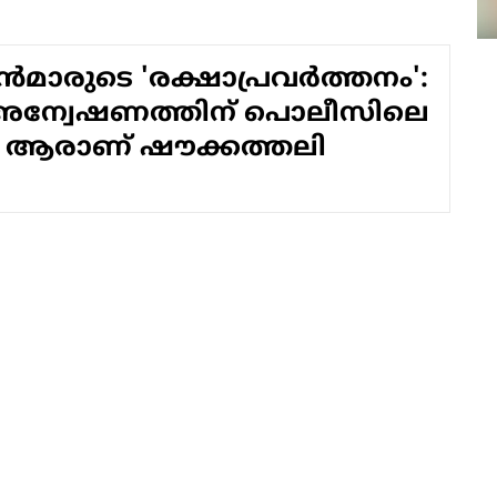
്‍മാരുടെ 'രക്ഷാപ്രവര്‍ത്തനം':
അന്വേഷണത്തിന് പൊലീസിലെ
ം', ആരാണ് ഷൗക്കത്തലി