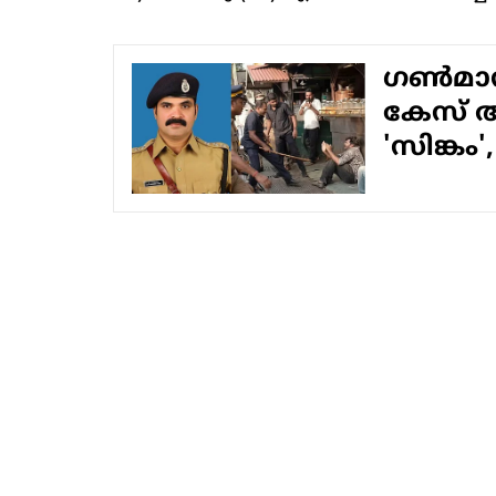
ഗണ്‍മാന
കേസ് 
'സിങ്ക