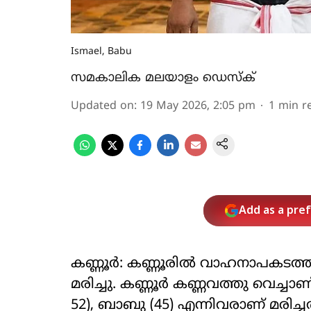
Ismael, Babu
സമകാലിക മലയാളം ഡെസ്ക്
Updated on
:
19 May 2026, 2:05 pm
1
min r
Add as a pre
കണ്ണൂര്‍: കണ്ണൂരില്‍ വാഹനാപകടത്ത
മരിച്ചു. കണ്ണൂര്‍ കണ്ണവത്തു വെച്
52), ബാബു (45) എന്നിവരാണ് മരിച്ചത