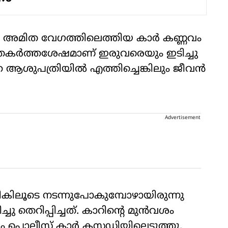
നും അമിത വേ​ഗത്തിലെത്തിയ കാര്‍ കണ്ണവം
ു തകര്‍ത്തശേഷമാണ് ഇരുവരെയും ഇടിച്ചു
്തെ ആശുപത്രിയിൽ എത്തിച്ചെങ്കിലും ജീവൻ
Advertisement
കിലൂടെ നടന്നുപോകുമ്പോഴായിരുന്നു
 തെറിപ്പിച്ചത്. കാറിന്റെ മുൻവശം
വം പൊലീസ് കാർ കസ്റ്റഡിയിലെടുത്തു.