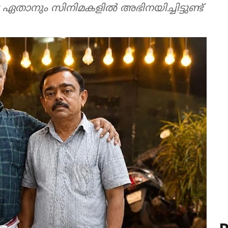
െ ഏതാനും സിനിമകളില്‍ അഭിനയിച്ചിട്ടുണ്ട്