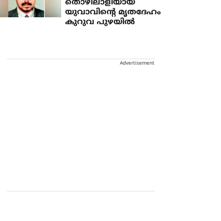
തൊഴിലാളിയായ
യുവാവിന്റെ മൃതദേഹം
കുറുവ പുഴയില്‍
Advertisement