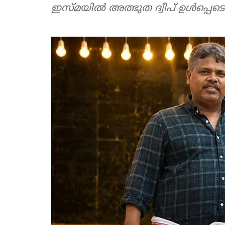
ഇസ്മയില്‍ അത്ഭുത ദ്വീപ് ഉള്‍പ്പെട