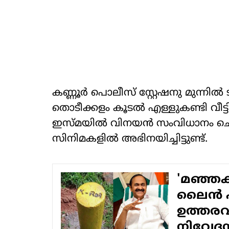
കണ്ണൂര്‍ പൊലീസ് സ്റ്റേഷനു മുന്നില്
തൊടീക്കളം കൂടൽ എള്ളുകണ്ടി വീട്
ഇസ്മയില്‍ വിനയന്‍ സംവിധാനം ചെയ
സിനിമകളില്‍ അഭിനയിച്ചിട്ടുണ്ട്.
'മഞ്ഞക
ലൈൻ പദ്
ഉത്തരവി
നിവേദ