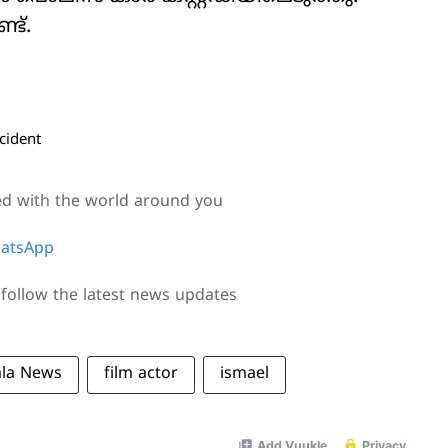
ട്.
cident
ed with the world around you
atsApp
follow the latest news updates
ala News
film actor
ismael