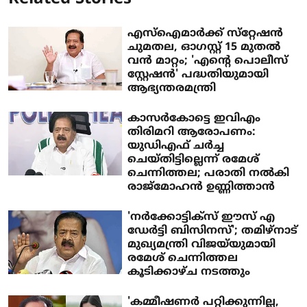
എസ്‌ഐമാര്‍ക്ക് സ്‌റ്റേഷന്‍
ചുമതല, ഓഗസ്റ്റ് 15 മുതല്‍
വന്‍ മാറ്റം; 'എന്റെ പൊലീസ്
സ്റ്റേഷന്‍' പദ്ധതിയുമായി
ആഭ്യന്തരമന്ത്രി
കാസർകോട്ടെ ഇവിഎം
തിരിമറി ആരോപണം:
യുഡിഎഫ് ചർച്ച
ചെയ്തിട്ടില്ലെന്ന് രമേശ്
ചെന്നിത്തല; പരാതി നൽകി
രാജ്‌മോഹൻ ഉണ്ണിത്താൻ
'നര്‍ക്കോട്ടിക്‌സ് ഈസ് എ
ഡേര്‍ട്ടി ബിസിനസ്'; തമിഴ്‌നാട്
മുഖ്യമന്ത്രി വിജയ്‌യുമായി
രമേശ് ചെന്നിത്തല
കൂടിക്കാഴ്ച നടത്തും
'കമ്മീഷണര്‍ പറ്റിക്കുന്നില്ല,