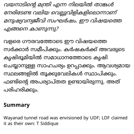
വയനാടിന്റെ മന്ത്രി എന്ന നിലയില്‍ താങ്കള്‍
നേരിടേണ്ട വലിയ വെല്ലുവിളികളിലൊന്നാണ്
മനുഷ്യവന്യജീവി സംഘര്‍ഷം. ഈ വിഷയത്തെ
എങ്ങനെ കാണുന്നു?
വളരെ ഗൗരവത്തോടെ ഈ വിഷയത്തെ
സര്‍ക്കാര്‍ സമീപിക്കും. കര്‍ഷകര്‍ക്ക് അവരുടെ
കൃഷിഭൂമിയില്‍ സമാധാനത്തോടെ കൃഷി
ചെയ്യാനുള്ള സാഹചര്യം ഉറപ്പാക്കും. ആവശ്യമായ
സ്ഥലങ്ങളില്‍ തൂക്കുവേലികള്‍ സ്ഥാപിക്കും.
ഫണ്ടിന്റെ അപര്യാപ്തത ഉണ്ടായിരുന്നു. അത്
പരിഹരിക്കും.
Summary
Wayanad tunnel road was envisioned by UDF; LDF claimed
it as their own: T Siddique