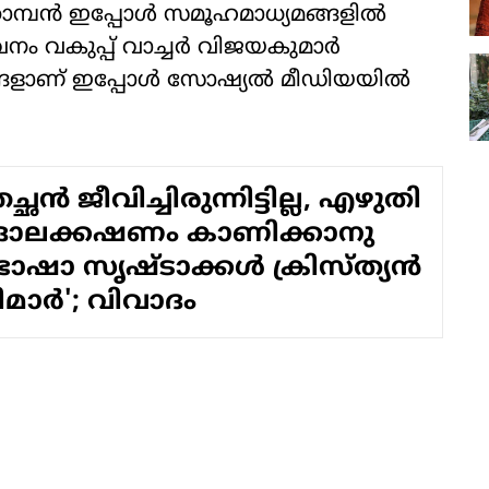
്കൊമ്പൻ ഇപ്പോൾ സമൂഹമാധ്യമങ്ങളിൽ
നം വകുപ്പ് വാച്ചർ വിജയകുമാർ
യങ്ങളാണ് ഇപ്പോൾ സോഷ്യൽ മീഡിയയിൽ
്ഛ​ൻ ജീ​വി​ച്ചി​രു​ന്നി​ട്ടി​ല്ല, എ​ഴു​തി​
ഓ​ല​ക്ക​ഷ​ണം കാ​ണി​ക്കാ​നു​
 ഭാഷാ സൃഷ്ടാക്കള്‍ ക്രിസ്ത്യന്‍
ാര്‍'; വിവാദം