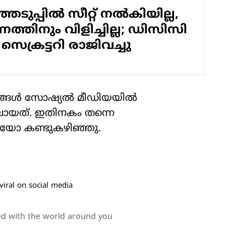
ുപ്പില്‍ സീറ്റ് നല്‍കിയില്ല,
ത്തിനും വിളിച്ചില്ല; ഡിസിസി
സെക്രട്ടറി രാജിവച്ചു
ശ്യങ്ങൾ സോഷ്യൽ മീഡിയയിൽ
ായത്. ഇതിനകം തന്നെ
യോ കണ്ടുകഴിഞ്ഞു.
iral on social media
ed with the world around you