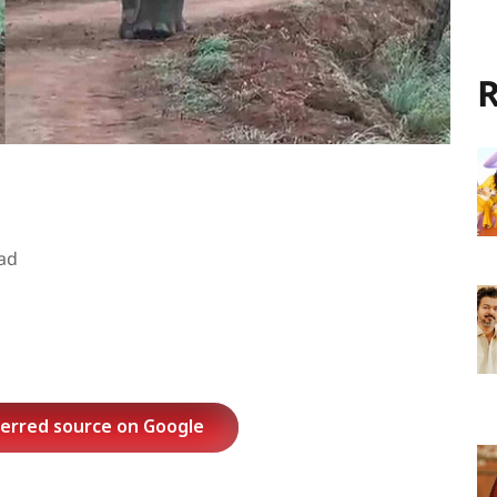
R
ad
ferred source on Google