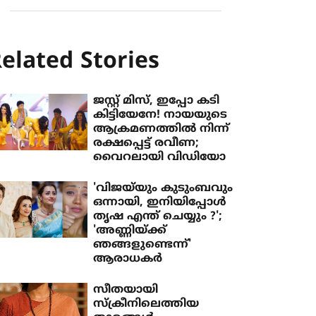
elated Stories
ജസ്റ്റ് മിസ്, ഇപ്പോ കടി
കിട്ടിയേനേ! നായയുടെ
ആക്രമണത്തിൽ നിന്ന്
രക്ഷപ്പെട്ട് രവീണ;
വൈറലായി വിഡിയോ
'വിജയ്‌യും കുടുംബവും
ഒന്നായി, ഇനിയിപ്പോൾ
തൃഷ എന്ത് ചെയ്യും ?';
'അണ്ണിയ്ക്ക്
ഞങ്ങളുണ്ടെന്ന്'
ആരാധകർ
സീതയായി
സ്ക്രീനിലെത്തിയ