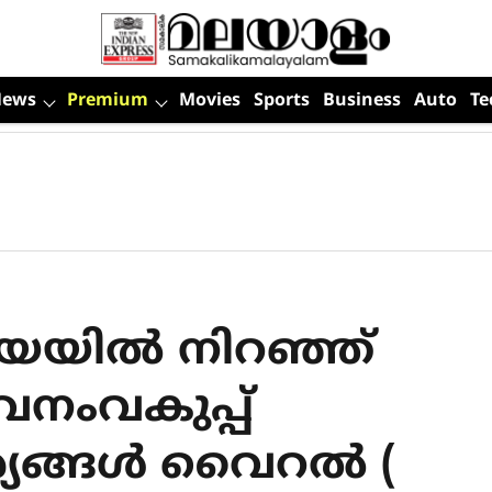
News
Premium
Movies
Sports
Business
Auto
Te
യയിൽ നിറഞ്ഞ്
നംവകുപ്പ്
്യങ്ങൾ വൈറൽ (