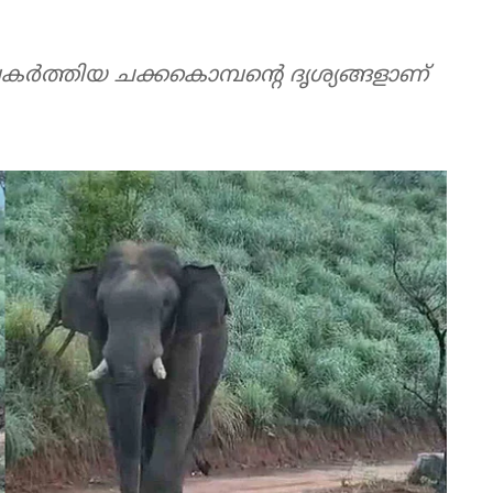
കർത്തിയ ചക്കകൊമ്പന്റെ ദൃശ്യങ്ങളാണ്