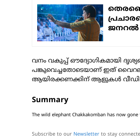
തെരഞ്ഞെട
പ്രചാരണ
ജനറല്‍ 
വനം വകുപ്പ് ഔദ്യോഗികമായി ദൃ
പങ്കുവെച്ചതോടെയാണ് ഇത് വൈറല
ആയിരക്കണക്കിന് ആളുകൾ വീഡി
Summary
The wild elephant Chakkakomban has now gone v
Subscribe to our
Newsletter
to stay connect