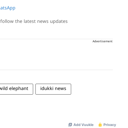
atsApp
follow the latest news updates
Advertisement
wild elephant
idukki news