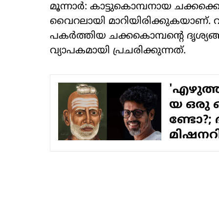
മൂന്നാർ: കാട്ടുകൊമ്പനായ ചക്കക
വൈറലായി മാറിയിരിക്കുകയാണ്. വ
പകർത്തിയ ചക്കകൊമ്പന്റെ ദൃശ്
വ്യാപകമായി പ്രചരിക്കുന്നത്.
'എ​ഴു​ത്ത​ച
യ ഒ​രു 
ണ്ടോ​?;
മിഷനറിമ