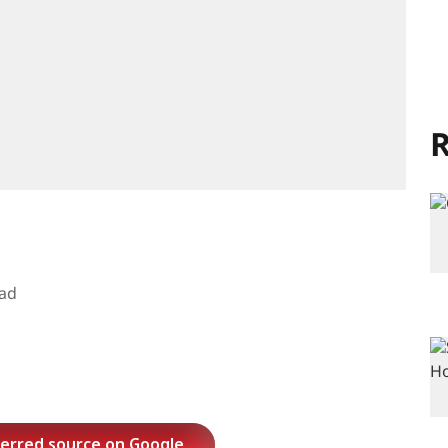
R
ad
ferred source on Google