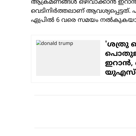
ആക്രമണങ്ങള്‍ ഒഴിവാക്കാന്‍ ഇറാന
വെടിനിര്‍ത്തലാണ് ആവശ്യപ്പെട്ടത്. എ
ഏപ്രില്‍ 6 വരെ സമയം നല്‍കുകയായിര
'ശത്രു 
പൊതുജ
ഇറാന്‍,
യുഎസ്