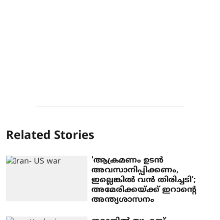
Related Stories
'ആക്രമണം ഉടൻ
അവസാനിപ്പിക്കണം,
ഇല്ലെങ്കിൽ വൻ തിരിച്ചടി';
അമേരിക്കയ്ക്ക് ഇറാന്റെ
അന്ത്യശാസനം