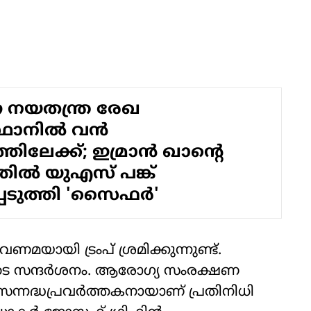
 നയതന്ത്ര രേഖ
്ഥാനിൽ വൻ
തിലേക്ക്; ഇമ്രാൻ ഖാന്റെ
ിൽ യുഎസ് പങ്ക്
പെടുത്തി 'സൈഫർ'
തവണമയായി ട്രംപ് ശ്രമിക്കുന്നുണ്ട്.
െ സന്ദര്‍ശനം. ആരോഗ്യ സംരക്ഷണ
സന്നദ്ധപ്രവര്‍ത്തകനായാണ് പ്രതിനിധി