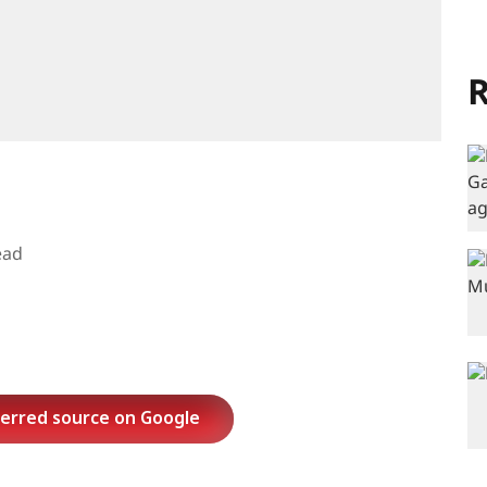
R
ead
ferred source on Google