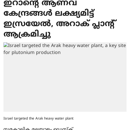
ഇറാന്റെ ആണവ
കേന്ദ്രങ്ങള്‍ ലക്ഷ്യമിട്ട്
ഇസ്രയേല്‍, അറാക് പ്ലാന്‍റ്
ആക്രമിച്ചു
Israel targeted the Arak heavy water plant
സമകാലിക മലയാളം ഡെസ്ക്