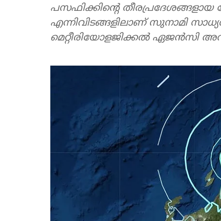
പസഫിക്കിന്റെ തീരപ്രദേശങ്ങള
എന്നിവിടങ്ങളിലാണ് സുനാമി സാധ്യ
മെറ്റീരിയോളജിക്കൽ ഏജൻസി അറിയിച്