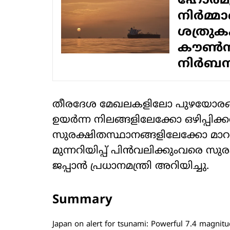
ഹോർമൂസ
നിർമ്മ
ശത്രുക
കൗൺസ
നിർബന്
തീരദേശ മേഖലകളിലോ പുഴയോരങ്ങ
ഉയർന്ന നിലങ്ങളിലേക്കോ ഒഴിപ്പിക്കൽ
സുരക്ഷിതസ്ഥാനങ്ങളിലേക്കോ മാറണമെ
മുന്നറിയിപ്പ് പിൻവലിക്കുംവരെ സു
ജപ്പാൻ പ്രധാനമന്ത്രി അറിയിച്ചു.
Summary
Japan on alert for tsunami: Powerful 7.4 magnitu