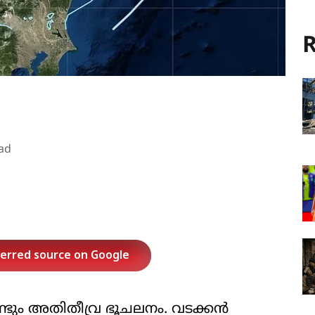
R
ad
ferred source on Google
വീണ്ടും അതിതീവ്ര ഭൂചലനം. വടക്കൻ