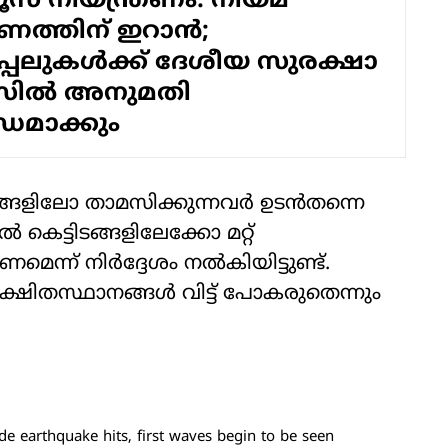
് നിയന്ത്രണം: നിയമ
ാണത്തിന് ഇറാൻ;
പ്പലുകൾക്ക് ദേശീയ സുരക്ഷാ
ിൽ അനുമതി
ധമാക്കും
ളിലോ താമസിക്കുന്നവർ ഉടൻതന്നെ
 കെട്ടിടങ്ങളിലേക്കോ മറ്റ്
ന്ന് നിർദ്ദേശം നൽകിയിട്ടുണ്ട്.
രക്ഷിതസ്ഥാനങ്ങൾ വിട്ട് പോകരുതെന്നും
de earthquake hits, first waves begin to be seen