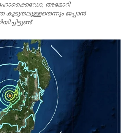
ായ ഹോക്കൈഡോ, അമോറി
ത കൂടുതലുള്ളതെന്നും ജപ്പാൻ
ചിട്ടുണ്ട്