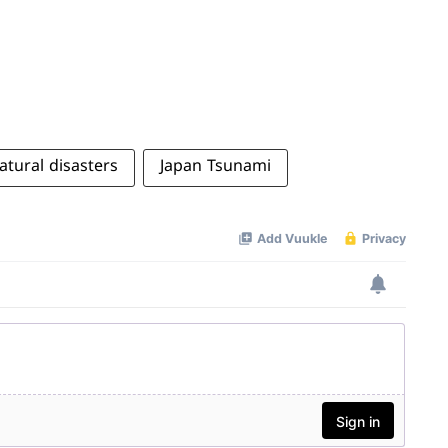
atural disasters
Japan Tsunami