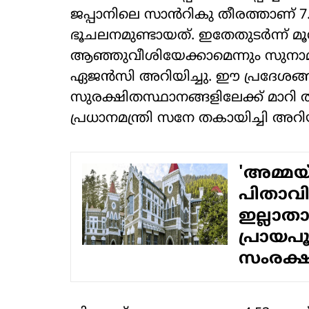
ജപ്പാനിലെ സാൻറികു തീരത്താണ് 7.
ഭൂചലനമുണ്ടായത്. ഇതേതുടർന്ന് മൂ
ആഞ്ഞുവീശിയേക്കാമെന്നും സുനാമി
ഏജൻസി അറിയിച്ചു. ഈ പ്രദേശങ്
സുരക്ഷിതസ്ഥാനങ്ങളിലേക്ക് മാറി 
പ്രധാനമന്ത്രി സനേ തകായിച്ചി അറിയി
'അമ്മയ്
പിതാവി
ഇല്ലാതാക
പ്രായപൂ
സംരക്