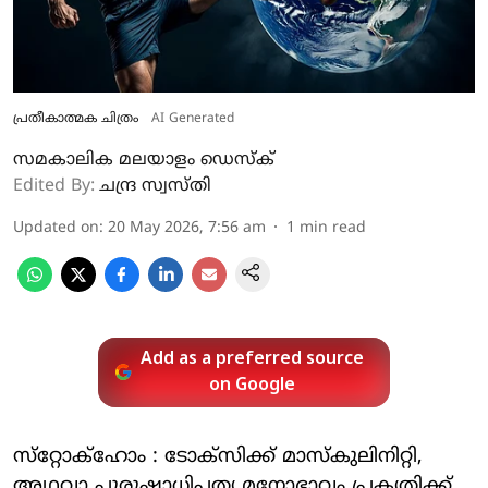
പ്രതീകാത്മക ചിത്രം
AI Generated
സമകാലിക മലയാളം ഡെസ്ക്
Edited By:
ചന്ദ്ര സ്വസ്തി
Updated on
:
20 May 2026, 7:56 am
1
min read
Add as a preferred source
on Google
സ്‌റ്റോക്‌ഹോം : ടോക്‌സിക്ക് മാസ്‌കുലിനിറ്റി,
അഥവാ പുരുഷാധിപത്യ മനോഭാവം പ്രകൃതിക്ക്