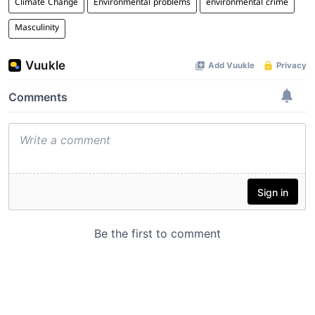
Climate Change
Environmental problems
environmental crime
Masculinity