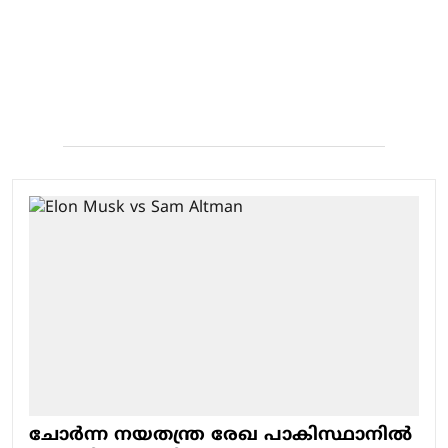
ചോർന്ന നയതന്ത്ര രേഖ പാകിസ്ഥാനിൽ