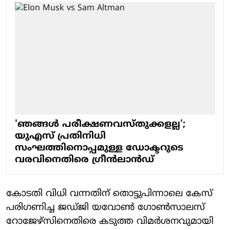
'ഞങ്ങള്‍ പരീക്ഷണവസ്തുക്കളല്ല';
യുഎസ് പ്രതിനിധി
സംഘത്തിനൊപ്പമുള്ള ഡോക്ടറുടെ
വരവിനെതിരെ ഗ്രീന്‍ലാന്‍ഡ്
കോടതി വിധി വന്നതിന് തൊട്ടുപിന്നാലെ കേസ്
പരിഗണിച്ച ജഡ്ജി യവോൺ ഗോൺസാലസ്
റോജേഴ്സിനെതിരെ കടുത്ത വിമർശനവുമായി