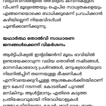
വരുംദിവസങ്ങളിൽ അവരുടെ കമ്പനികളുടെ
വിപണി മൂല്യത്തെയും ഐപിഒ സാധ്യതകളെയും
എങ്ങനെയൊക്കെ ബാധിക്കുമെന്ന് പ്രവചിക്കാൻ
കഴിയില്ലെന്ന് നിയമവിദഗ്ദ്ധർ
ചൂണ്ടിക്കാണിക്കുന്നു.
യഥാർത്ഥ തോൽവി സാധാരണ
ജനങ്ങൾക്കെന്ന് വിമർശനം
ആർട്ടിഫിഷ്യൽ ഇന്റലിജൻസ് മൂലം ഭാവിയിൽ
ഉണ്ടായേക്കാവുന്ന വലിയ തൊഴിൽ നഷ്ടങ്ങൾ,
മാനസികാരോഗ്യ പ്രശ്നങ്ങൾ, മനുഷ്യരാശിയുടെ
നിലനിൽപ്പിന് തന്നെയുള്ള ഭീഷണികൾ
എന്നിവയെക്കുറിച്ചുള്ള ആശങ്കകൾക്കിടയിലാണ്
ഈ കേസ് നടന്നത്. കോടതിക്ക് പുറത്ത്
മസ്കിനും ആൾട്ട്മാനും എതിരെ കടുത്ത
പ്രതിഷേധവുമായി നിരവധിയാളുകൾ