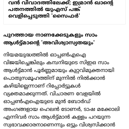
വൻ വിവാദത്തിലേക്ക്; ഇമ്രാൻ ഖാന്റെ
പതനത്തിൽ യുഎസ് പങ്ക്
വെളിപ്പെടുത്തി 'സൈഫർ'
പുറത്തായ നാണക്കേടുകളും സാം
ആൾട്ട്മാന്റെ 'അവിശ്വാസ്യതയും'
നിയമയുദ്ധത്തിൽ ഓപ്പൺഎഐ
വിജയിച്ചെങ്കിലും കമ്പനിയുടെ സിഇഒ സാം
ആൾട്ട്മാൻ പൂർണ്ണമായും കുറ്റവിമുക്തനായി
പൊതുസമൂഹത്തിന് മുന്നിൽ നിൽക്കാൻ
കഴിയില്ലെന്നാണ് റിപ്പോർട്ടുകൾ
വ്യക്തമാക്കുന്നത്. വിചാരണ വേളയിൽ
ഓപ്പൺഎഐയുടെ മുൻ ബോർഡ്
അംഗങ്ങളായ ഹെലൻ ടോണർ, ടാഷ മക്കോലി
എന്നിവർ സാം ആൾട്ട്മാൻ കള്ളം പറയുന്ന
സ്വഭാവക്കാരനാണെന്നും ഒട്ടും വിശ്വസിക്കാൻ