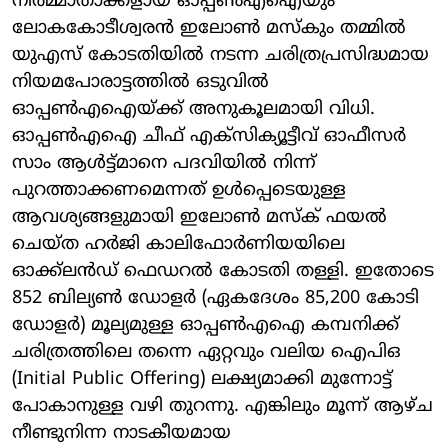
നിർമ്മാതാക്കളായ ഓപ്പൺഎഐയും
ലോകകോടീശ്വരൻ ഇലോൺ മസ്കും തമ്മിൽ
യുഎസ് കോടതിയിൽ നടന്ന ചരിത്രപ്രസിദ്ധമായ
നിയമപോരാട്ടത്തിൽ ഒടുവിൽ
ഓപ്പൺഎഐയ്ക്ക് അനുകൂലമായി വിധി.
ഓപ്പൺഎഐ ചീഫ് എക്സിക്യൂട്ടീവ് ഓഫീസർ
സാം ആൾട്ട്മാനെ പദവിയിൽ നിന്ന്
പുറത്താക്കണമെന്നത് ഉൾപ്പെടെയുള്ള
ആവശ്യങ്ങളുമായി ഇലോൺ മസ്ക് ഫയൽ
ചെയ്ത ഹർജി കാലിഫോർണിയയിലെ
ഓക്ക്‌ലൻഡ് ഫെഡറൽ കോടതി തള്ളി. ഇതോടെ
852 ബില്യൺ ഡോളർ (ഏകദേശം 85,200 കോടി
ഡോളർ) മൂല്യമുള്ള ഓപ്പൺഎഐ കമ്പനിക്ക്
ചരിത്രത്തിലെ തന്നെ ഏറ്റവും വലിയ ഐപിഒ
(Initial Public Offering) ലക്ഷ്യമാക്കി മുന്നോട്ട്
പോകാനുള്ള വഴി തുറന്നു. എങ്കിലും മൂന്ന് ആഴ്ച
നീണ്ടുനിന്ന നാടകീയമായ