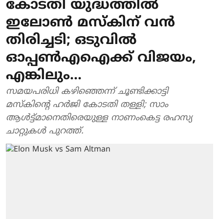
കോടതി യുദ്ധത്തിൽ
ഇലോൺ മസ്കിന് വൻ
തിരിച്ചടി; ഒടുവിൽ
ഓപ്പൺഎഐക്ക് വിജയം,
എങ്കിലും...
സമയപരിധി കഴിഞ്ഞെന്ന് ചൂണ്ടിക്കാട്ടി
മസ്കിന്റെ ഹർജി കോടതി തള്ളി; സാം
ആൾട്ട്മാനെതിരെയുള്ള നാണംകെട്ട രഹസ്യ
ചാറ്റുകൾ പുറത്ത്.