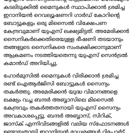
കടലിടുക്കിൽ മൈനുകൾ സ്ഥാപിക്കാൻ ശ്രമിച്ച
ഇറാനിയൻ റെവല്യൂഷണറി ​ഗാർഡ് കോറിന്റെ
ബോട്ടുകളും ഒരു മിസൈൽ വിക്ഷേപണ
കേന്ദ്രവുമാണ് യുഎസ് ലക്ഷ്യമിട്ടത്. അമേരിക്കൻ
സൈനികർക്കെതിരെയുള്ള ഭീഷണി തടയാനും
തങ്ങളുടെ സൈനികരെ സംരക്ഷിക്കാനുമാണ്
ആക്രമണം നടത്തിയതെന്നു യുഎസ് സെൻട്രൽ
കമാൻഡ് അറിയിച്ചു.
ഹോർമുസിൽ മൈനുകൾ വിരിക്കാൻ ശ്രമിച്ച
രണ്ട് ഐആർജിസി ബോട്ടുകൾ സൈന്യം
തകർത്തു. അമേരിക്കൻ യുദ്ധ വിമാനങ്ങളെ
ലക്ഷ്യം വച്ച ബന്ദർ അബ്ബാസിലെ മിസൈൽ
കേന്ദ്രവും തകർത്തതനായി യുഎസ് സൈന്യം
അവകാശപ്പെട്ടു. ബന്ദർ അബ്ബാസ്, സിറിക്,
ജാസ്ക് എന്നിവിടങ്ങളിൽ വലിയ സ്ഫോടനങ്ങൾ
ഉണ്ടായതായി ഇറാനിയൻ മാധ്യമങ്ങൾ റിപ്പോർട്ട്