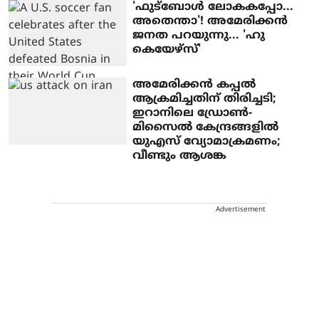
'ഫുട്ബോൾ ലോകകപ്പോ...
അതെന്താ'! അമേരിക്കൻ
ജനത പറയുന്നു... 'ഹു
കെയേഴ്സ്'
അമേരിക്കൻ കപ്പൽ
ആക്രമിച്ചതിന് തിരിച്ചടി;
ഇറാനിലെ ഡ്രോൺ-
മിസൈൽ കേന്ദ്രങ്ങളിൽ
യുഎസ് വ്യോമാക്രമണം;
വീണ്ടും ആശങ്ക
Advertisement