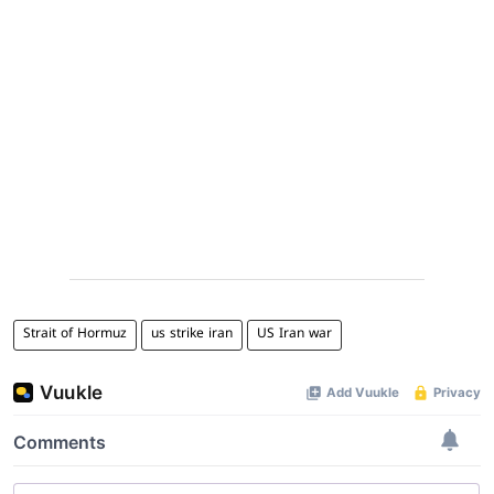
Strait of Hormuz
us strike iran
US Iran war