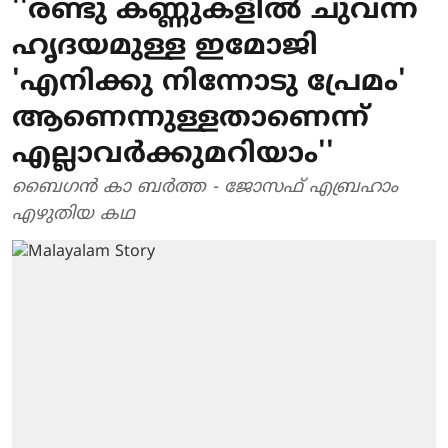
''രണ്ടു കണ്ണുകളില്‍ ചുവന്ന
ഹൃദയമുള്ള ഇമോജി
'എനിക്കു നിന്നോടു പ്രേമം'
ആണെന്നുള്ളതാണെന്ന്
എല്ലാവര്‍ക്കുമറിയാം''
ബൈഗന്‍ കാ ബര്‍ത്ത - ജോസഫ് എബ്രഹാം
എഴുതിയ കഥ