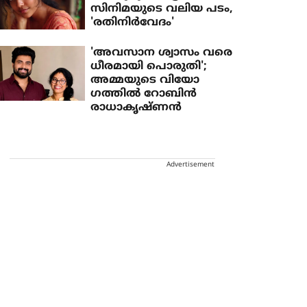
സിനിമയുടെ വലിയ പടം,
'രതിനിര്‍വേദം'
'അവസാന ശ്വാസം വരെ
ധീരമായി പൊരുതി';
അമ്മയുടെ വിയോ​
ഗത്തിൽ റോബിൻ
രാധാകൃഷ്ണൻ
Advertisement