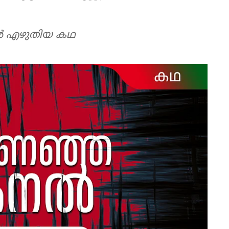
്‍ എഴുതിയ കഥ