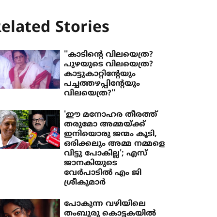
elated Stories
''കാടിന്റെ വിലയെത്ര?
പുഴയുടെ വിലയെത്ര?
കാട്ടുകാറ്റിന്റേയും
പച്ചത്തഴപ്പിന്റേയും
വിലയെത്ര?''
'ഈ മനോഹ​ര തീരത്ത്
തരുമോ അമ്മയ്ക്ക്
ഇനിയൊരു ജന്മം കൂടി,
ഒരിക്കലും അമ്മ നമ്മളെ
വിട്ടു പോകില്ല'; എസ്
ജാനകിയുടെ
വേർപാടിൽ എം ജി
ശ്രീകുമാർ
പോകുന്ന വഴിയിലെ
തംബുരു കൊട്ടകയില്‍