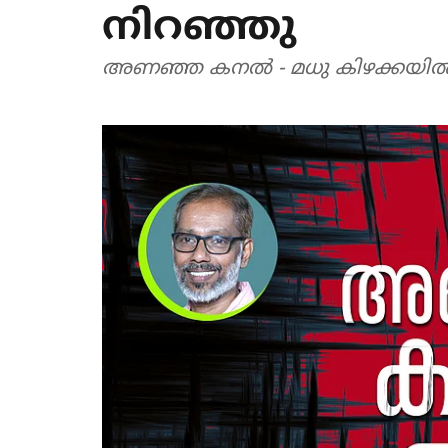
നിറഞ്ഞു
അണഞ്ഞ കനല്‍ - മധു കിഴക്കയില