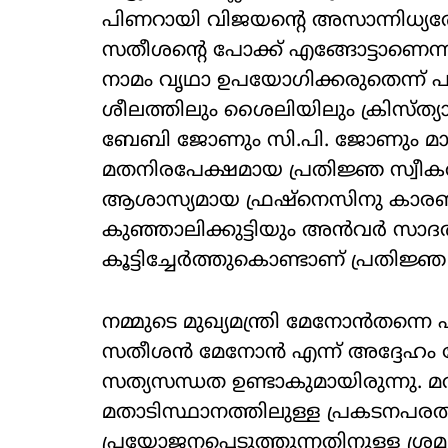
പിണറായി വിജയന്റെ അസാന്നിധ്യത
സതീശന്റെ പോക്ക് എങ്ങോട്ടാണെന്
നാമം വൃഥാ ഉപയോഗിക്കരുതെന്ന് പത
ശീലത്തിലും ശൈലിയിലും ക്രിസ്ത്യ
ബേബി ജോണും സി.പി. ജോണും മാത
മതനിരപേക്ഷമായ പ്രതിജ്ഞ സ്വീകരി
ആശാസ്യമായ ഫ്രഷ്‌നെസിനു കാര
കുഞ്ഞാലിക്കുട്ടിയും അൻവർ സാദ
കൂട്ടിച്ചേർത്തുകൊണ്ടാണ് പ്രതിജ്
നമ്മുടെ മുഖ്യമന്ത്രി മേനോൻതന്നെ എ
സതീശൻ മേനോൻ എന്ന് അദ്ദേഹം പേ
സത്യസന്ധത ഉണ്ടാകുമായിരുന്നു. മത
മതാടിസ്ഥാനത്തിലുള്ള പ്രകടനപരത
പ്രയോജനപ്പെടുത്തുന്നതിനുള്ള ശ്ര