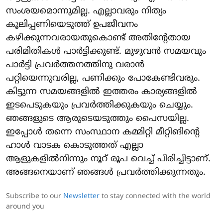
സംശയമൊന്നുമില്ല. എല്ലാവരും നിത്യം
കൂലിപ്പണിയെടുത്ത് ഉപജീവനം
കഴിക്കുന്നവരായതുകൊണ്ട് അതിന്റേതായ
പരിമിതികൾ പാർട്ടിക്കുണ്ട്. മുഴുവൻ സമയവും
പാർട്ടി പ്രവർത്തനത്തിനു വരാൻ
പറ്റിയെന്നുവരില്ല, പണിക്കും പോകേണ്ടിവരും.
കിട്ടുന്ന സമയങ്ങളിൽ ഇത്തരം കാര്യങ്ങളിൽ
ഇടപെടുകയും പ്രവർത്തിക്കുകയും ചെയ്യും.
ഞങ്ങളുടെ ആരുടെയടുത്തും പൈസയില്ല.
ഇപ്പോൾ തന്നെ സംസ്ഥാന കമ്മിറ്റി മീറ്റിങിന്റെ
ഹാൾ വാടക കൊടുത്തത് എല്ലാ
ആളുകളിൽനിന്നും നൂറ് രൂപ വെച്ച് പിരിച്ചിട്ടാണ്.
അങ്ങനെയാണ് ഞങ്ങൾ പ്രവർത്തിക്കുന്നതും.
Subscribe to our
Newsletter
to stay connected with the world
around you