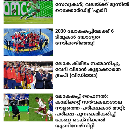
സേവുകൾ; വലയ്ക്ക് മുന്നിൽ
റെക്കോർ‍ഡിട്ട് 'എമി'!
2030 ലോകകപ്പിലേക്ക് 6
ടീമുകൾ യോ​ഗ്യത
നേടിക്കഴിഞ്ഞു!
ലോക കിരീടം സമ്മാനിച്ചു,
വേദി വിടാൻ കൂട്ടാക്കാതെ
ട്രംപ്! (വിഡിയോ)
ലോകകപ്പ് ഫൈനൽ:
കാലിക്കറ്റ് സർവകലാശാല
നാളത്തെ പരീക്ഷകൾ മാറ്റി;
പരീക്ഷ പുനഃക്രമീകരിച്ച്
കേരള ടെക്നിക്കൽ
യൂണിവേഴ്സിറ്റി