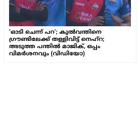
'ഓടി ചെന്ന് പറ'; കുൽവന്തിനെ
ഗ്രൗണ്ടിലേക്ക് തള്ളിവിട്ട് നെഹ്റ;
അടുത്ത പന്തിൽ മാജിക്, ഒപ്പം
വിമർശനവും (വിഡിയോ)