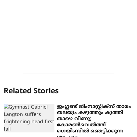
Related Stories
ഇം​ഗ്ലണ്ട് ജിംനാസ്റ്റിക്സ് താരം
തലയും കഴുത്തും കുത്തി
താഴെ വീണു;
കോമൺവെൽത്ത് ​
ഗെയിംസിൽ ഞെട്ടിക്കുന്ന