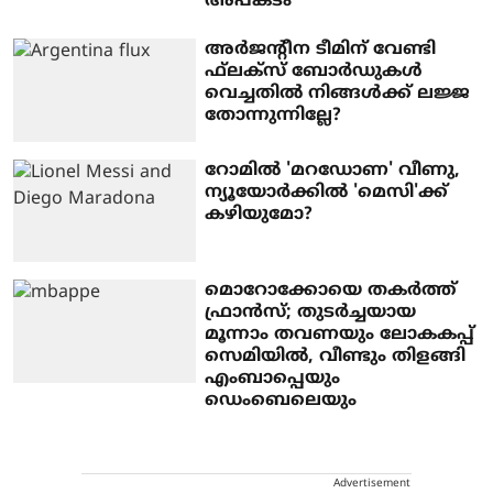
അപകടം
അര്‍ജന്റീന ടീമിന് വേണ്ടി
ഫ്‌ലക്‌സ് ബോര്‍ഡുകള്‍
വെച്ചതില്‍ നിങ്ങള്‍ക്ക് ലജ്ജ
തോന്നുന്നില്ലേ?
റോമിൽ 'മറഡോണ' വീണു,
ന്യൂയോർക്കിൽ 'മെസി'ക്ക്
കഴിയുമോ?
മൊറോക്കോയെ തകര്‍ത്ത്
ഫ്രാന്‍സ്; തുടർച്ചയായ
മൂന്നാം തവണയും ലോകകപ്പ്
സെമിയിൽ, വീണ്ടും തിളങ്ങി
എംബാപ്പെയും
ഡെംബെലെയും
Advertisement