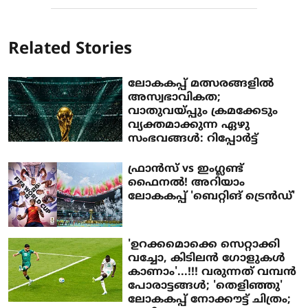
Related Stories
ലോകകപ്പ് മത്സരങ്ങളിൽ
അസ്വഭാവികത;
വാതുവയ്പ്പും ക്രമക്കേടും
വ്യക്തമാക്കുന്ന ഏഴു
സംഭവങ്ങൾ: റിപ്പോർട്ട്
ഫ്രാൻസ് vs ഇം​ഗ്ലണ്ട്
ഫൈനൽ! അറിയാം
ലോകകപ്പ് 'ബെറ്റിങ് ട്രെൻഡ്'
'ഉറക്കമൊക്കെ സെറ്റാക്കി
വച്ചോ, കിടിലൻ ​ഗോളുകൾ
കാണാം'...!!! വരുന്നത് വമ്പൻ
പോരാട്ടങ്ങൾ; 'തെളിഞ്ഞു'
ലോകകപ്പ് നോക്കൗട്ട് ചിത്രം;