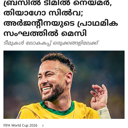
ബ്രസീൽ ടീമിൽ നെയ്മർ,
തിയാ​ഗോ സിൽവ;
അർജന്റീനയുടെ പ്രാഥമിക
സംഘത്തിൽ മെസി
ടീമുകൾ ലോകകപ്പ് ഒരുക്കങ്ങളിലേക്ക്
FIFA World Cup 2026
x