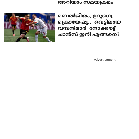
അറിയാം സമയക്രമം
ബെൽജിയം, ഉറു​ഗ്വെ,
ക്രൊയേഷ്യ... വെട്ടിലായ
വമ്പൻമാർ! നോക്കൗട്ട്
ചാൻസ് ഇനി എങ്ങനെ?
Advertisement