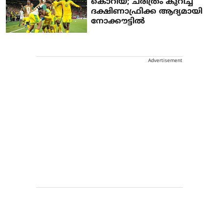
കൊറിയ; ചരിത്രം കുറിച്ച്
ദക്ഷിണാഫ്രിക്ക ആദ്യമായി
നോക്കൗട്ടില്‍
Advertisement