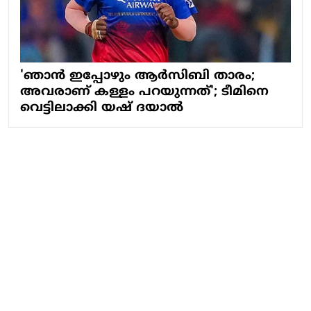
'ഞാൻ‌ ഇപ്പോഴും ആർസിബി താരം;
അവരാണ് കള്ളം പറയുന്നത്'; ടീമിനെ
വെട്ടിലാക്കി യഷ് ദയാൽ