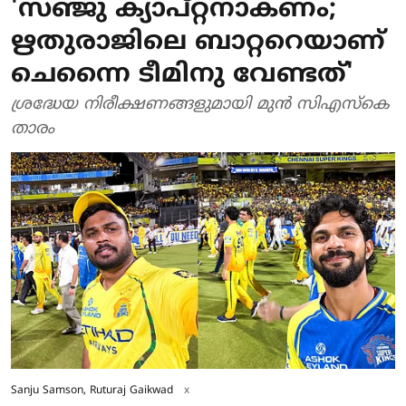
'സഞ്ജു ക്യാപ്റ്റനാകണം;
ഋതുരാജിലെ ബാറ്ററെയാണ്
ചെന്നൈ ടീമിനു വേണ്ടത്'
ശ്രദ്ധേയ നിരീക്ഷണങ്ങളുമായി മുൻ സിഎസ്കെ
താരം
Sanju Samson, Ruturaj Gaikwad
x