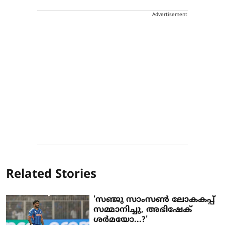
Advertisement
Related Stories
'സഞ്ജു സാംസൺ ലോകകപ്പ്
സമ്മാനിച്ചു, അഭിഷേക്
ശർമയോ...?'