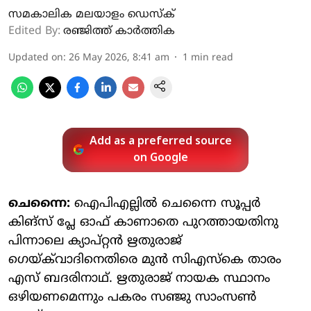
സമകാലിക മലയാളം ഡെസ്ക്
Edited By:
രഞ്ജിത്ത് കാർത്തിക
Updated on
:
26 May 2026, 8:41 am
1
min read
Add as a preferred source
on Google
ചെന്നൈ:
ഐപിഎല്ലിൽ ചെന്നൈ സൂപ്പർ
കിങ്സ് പ്ലേ ഓഫ് കാണാതെ പുറത്തായതിനു
പിന്നാലെ ക്യാപ്റ്റൻ ഋതുരാജ് ​
ഗെയ്ക്‌വാദിനെതിരെ മുൻ സിഎസ്കെ താരം
എസ് ബദരിനാഥ്. ഋതുരാജ് നായക സ്ഥാനം
ഒഴിയണമെന്നും പകരം സഞ്ജു സാംസൺ