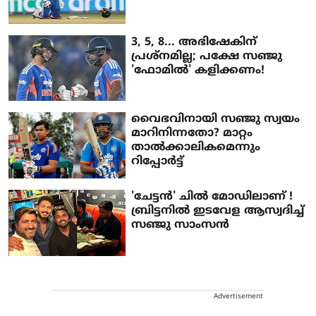
3, 5, 8... അഭിഷേകിന്
പ്രശ്നമില്ല; പക്ഷേ സഞ്ജു
'ഫോമിൽ' കളിക്കണം!
വൈഭവിനായി സഞ്ജു സ്വയം
മാറിനിന്നതോ? മാറ്റം
താല്‍ക്കാലികമെന്നും
റിപ്പോര്‍ട്ട്
'ചേട്ടൻ' ചിൽ മോഡിലാണ് !
ബ്രിട്ടനിൽ ഇടവേള ആസ്വദിച്ച്
സഞ്ജു സാംസൻ
Advertisement