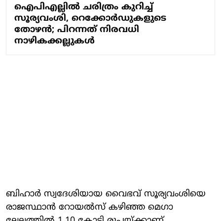
ഐപിഎല്ലില്‍ ചരിത്രം കുറിച്ച്
സൂര്യവംശി, റെക്കോര്‍ഡുകളുടെ
തോഴന്‍; പിറന്നത് നിരവധി
നാഴികക്കല്ലുകള്‍
ബിഹാർ സ്വദേശിയായ വൈഭവ് സൂര്യവംശിയെ
രാജസ്ഥാൻ റോയൽസ് കഴിഞ്ഞ മെഗാ
ലേലത്തിൽ 1.10 കോടി രൂപയ്ക്കാണ്