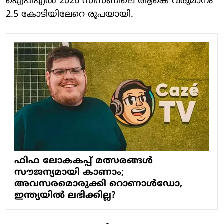
ഐപിഎൽ 2026 സീസണിലെ ആകെ വരുമാനം
2.5 കോടിയിലേറെ രൂപയായി.
ഫിഫ ലോകകപ്പ് മത്സരങ്ങൾ
സൗജന്യമായി കാണാം;
അവസരമൊരുക്കി റൊണാൾഡോ,
ഇന്ത്യയിൽ ലഭിക്കില്ല?