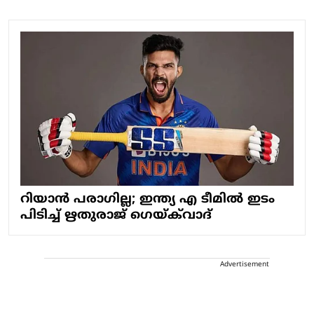
റിയാന്‍ പരാഗില്ല; ഇന്ത്യ എ ടീമില്‍ ഇടം
പിടിച്ച് ഋതുരാജ് ഗെയ്ക്‌വാദ്
Advertisement