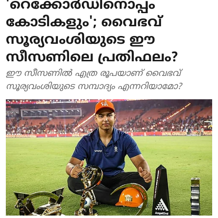
'റെക്കോർഡിനൊപ്പം
കോടികളും'; വൈഭവ്
സൂര്യവംശിയുടെ ഈ
സീസണിലെ പ്രതിഫലം?
ഈ സീസണിൽ എത്ര രൂപയാണ് വൈഭവ്
സൂര്യവംശിയുടെ സമ്പാദ്യം എന്നറിയാമോ?