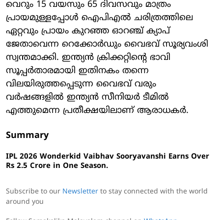
വെറും 15 വയസും 65 ദിവസവും മാത്രം
പ്രായമുള്ളപ്പോൾ ഐപിഎൽ ചരിത്രത്തിലെ
ഏറ്റവും പ്രായം കുറഞ്ഞ ഓറഞ്ച് ക്യാപ്
ജേതാവെന്ന റെക്കോർഡും വൈഭവ് സൂര്യവംശി
സ്വന്തമാക്കി. ഇന്ത്യൻ ക്രിക്കറ്റിന്റെ ഭാവി
സൂപ്പർതാരമായി ഇതിനകം തന്നെ
വിലയിരുത്തപ്പെടുന്ന വൈഭവ് വരും
വർഷങ്ങളിൽ ഇന്ത്യൻ സീനിയർ ടീമിൽ
എത്തുമെന്ന പ്രതീക്ഷയിലാണ് ആരാധകർ.
Summary
IPL 2026 Wonderkid Vaibhav Sooryavanshi Earns Over
Rs 2.5 Crore in One Season.
Subscribe to our
Newsletter
to stay connected with the world
around you