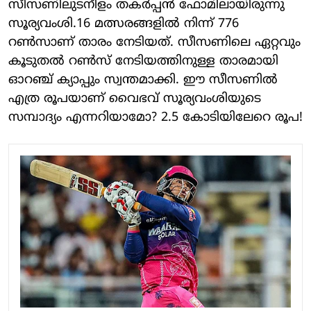
സീസണിലുടനീളം തകര്‍പ്പന്‍ ഫോമിലായിരുന്നു
സൂര്യവംശി.16 മത്സരങ്ങളിൽ നിന്ന് 776
റൺസാണ് താരം നേടിയത്. സീസണിലെ ഏറ്റവും
കൂടുതൽ റൺസ് നേടിയത്തിനുള്ള താരമായി
ഓറഞ്ച് ക്യാപ്പും സ്വന്തമാക്കി. ഈ സീസണിൽ
എത്ര രൂപയാണ് വൈഭവ് സൂര്യവംശിയുടെ
സമ്പാദ്യം എന്നറിയാമോ? 2.5 കോടിയിലേറെ രൂപ!