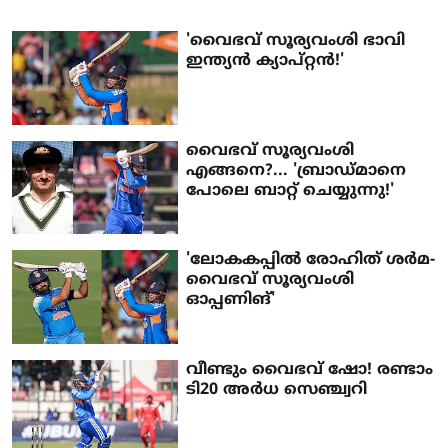
'വൈഭവ് സൂര്യവംശി ഭാവി
ഇന്ത്യൻ ക്യാപ്റ്റൻ!'
വൈഭവ് സൂര്യവംശി
എങ്ങനെ?... 'ബ്രാ‍ഡ്മാനെ
പോലെ ബാറ്റ് ചെയ്യുന്നു!'
'ലോകകപ്പിൽ രോഹിത് ശർമ-
വൈഭവ് സൂര്യവംശി
ഓപ്പണിങ്'
വീണ്ടും വൈഭവ് ഷോ! രണ്ടാം
ടി20 അര്‍ധ സെഞ്ച്വറി