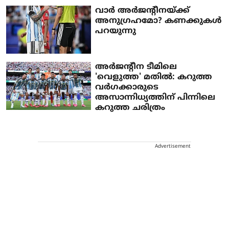
വാർ അർജന്റീനയ്ക്ക്
അനുഗ്രഹമോ? കണക്കുകൾ
പറയുന്നു
അർജന്റീന ടീമിലെ
'വെളുത്ത' മതിൽ: കറുത്ത
വർഗക്കാരുടെ
അസാന്നിധ്യത്തിന് പിന്നിലെ
കറുത്ത ചരിത്രം
Advertisement