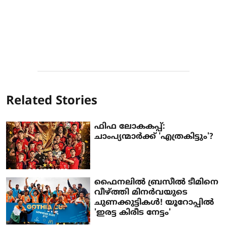
Related Stories
ഫിഫ ലോകകപ്പ്:
ചാംപ്യന്മാർക്ക് 'എത്രകിട്ടും'?
ഫൈനലിൽ ബ്രസീൽ ടീമിനെ
വീഴ്ത്തി മിനർവയുടെ
ചുണക്കുട്ടികൾ! ​​യൂറോപ്പിൽ
'ഇരട്ട കിരീട നേട്ടം'