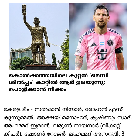
കൊൽക്കത്തയിലെ കൂറ്റൻ 'മെസി
ശിൽപ്പം' കാറ്റിൽ ആടി ഉലയുന്നു;
പൊളിക്കാൻ നീക്കം
കേരള ടീം - സൽമാൻ നിസാർ, രോഹൻ എസ്
കുന്നുമ്മൽ, അക്ഷയ് മനോഹർ, കൃഷ്ണപ്രസാദ്,
അഹമ്മദ് ഇമ്രാൻ, വരുൺ നായനാർ (വിക്കറ്റ്
കീപ്പർ), ഷോൺ റോജർ, മുഹമ്മദ് അസറുദ്ദീൻ