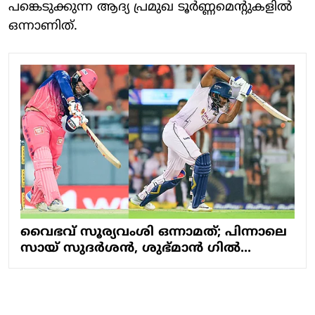
പങ്കെടുക്കുന്ന ആദ്യ പ്രമുഖ ടൂർണ്ണമെൻ്റുകളിൽ
ഒന്നാണിത്.
വൈഭവ് സൂര്യവംശി ഒന്നാമത്; പിന്നാലെ
സായ് സുദർശൻ, ശുഭ്മാൻ ​ഗിൽ...