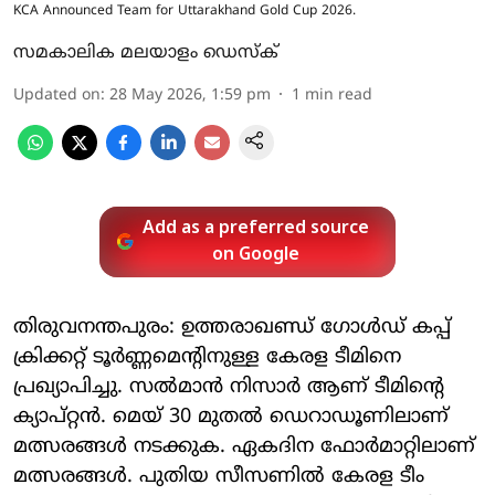
KCA Announced Team for Uttarakhand Gold Cup 2026.
സമകാലിക മലയാളം ഡെസ്ക്
Updated on
:
28 May 2026, 1:59 pm
1
min read
Add as a preferred source
on Google
തിരുവനന്തപുരം: ഉത്തരാഖണ്ഡ് ഗോൾഡ് കപ്പ്
ക്രിക്കറ്റ് ടൂർണ്ണമെന്റിനുള്ള കേരള ടീമിനെ
പ്രഖ്യാപിച്ചു. സൽമാൻ നിസാർ ആണ് ടീമിന്റെ
ക്യാപ്റ്റൻ. മെയ് 30 മുതൽ ഡെറാഡൂണിലാണ്
മത്സരങ്ങൾ നടക്കുക. ഏകദിന ഫോർമാറ്റിലാണ്
മത്സരങ്ങൾ. പുതിയ സീസണിൽ കേരള ടീം