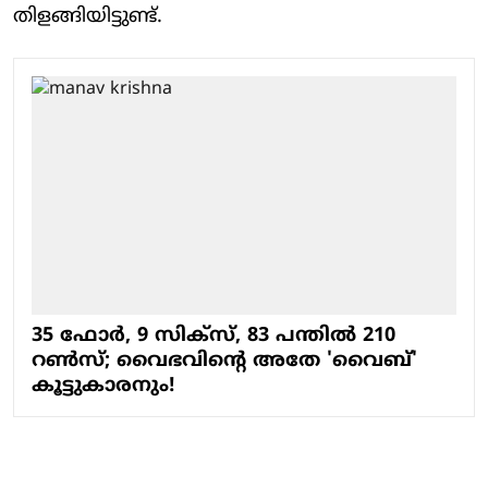
തിളങ്ങിയിട്ടുണ്ട്.
35 ഫോർ, 9 സിക്സ്, 83 പന്തിൽ 210
റൺസ്; വൈഭവിന്റെ അതേ 'വൈബ്'
കൂട്ടുകാരനും!