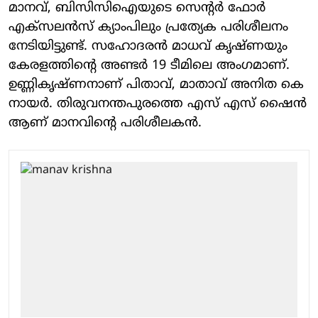
മാനവ്, ബിസിസിഐയുടെ സെൻ്റർ ഫോർ
എക്സലൻസ് ക്യാംപിലും പ്രത്യേക പരിശീലനം
നേടിയിട്ടുണ്ട്. സഹോദരൻ മാധവ് കൃഷ്ണയും
കേരളത്തിൻ്റെ അണ്ടർ 19 ടീമിലെ അംഗമാണ്.
ഉണ്ണികൃഷ്ണനാണ് പിതാവ്, മാതാവ് അനിത കെ
നായർ. തിരുവനന്തപുരത്തെ എസ് എസ് ഷൈൻ
ആണ് മാനവിൻ്റെ പരിശീലകൻ.