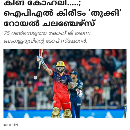
കിങ് കോഹ്‌ലി.....;
ഐപിഎല്‍ കിരീടം 'തൂക്കി'
റോയല്‍ ചലഞ്ചേഴ്‌സ്
75 റണ്‍സെടുത്ത കോഹ് ലി തന്നെ
ബംഗളൂരുവിന്റെ ടോപ് സ്‌കോറര്‍.
കോഹ്‌ലി