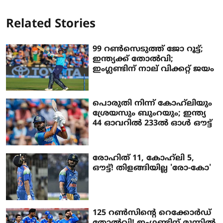
Related Stories
99 റണ്‍സെടുത്ത് ജോ റൂട്ട്;
ഇന്ത്യക്ക് തോല്‍വി;
ഇംഗ്ലണ്ടിന് നാല് വിക്കറ്റ് ജയം
പൊരുതി നിന്ന് കോഹ്‌ലിയും
ശ്രേയസും ബുംറയും; ഇന്ത്യ
44 ഓവറില്‍ 233ല്‍ ഓള്‍ ഔട്ട്
രോഹിത് 11, കോഹ്‌ലി 5,
ഔട്ട്! തിളങ്ങിയില്ല 'രോ-കോ'
125 റണ്‍സിന്റെ റെക്കോര്‍ഡ്
തോല്‍വി! ഇംഗ്ലണ്ടിന് മുന്നില്‍