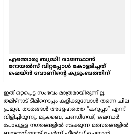
എന്തൊരു ബുദ്ധി! രാജസ്ഥാൻ
റോയൽസ് വിറ്റപ്പോൾ കോളടിച്ചത്
ഷെയ്ന്‍ വോണിന്റെ കുടുംബത്തിന്
ഇത് ഒറ്റപ്പെട്ട സംഭവം മാത്രമായിരുന്നില്ല.
തമിഴ്നാട് ടീമിനൊപ്പം കളിക്കുമ്പോൾ തന്നെ ചില
പ്രമുഖ താരങ്ങൾ അദ്ദേഹത്തെ “കറുപ്പാ” എന്ന്
വിളിച്ചിരുന്നു. മുംബൈ, ചണ്ഡീഗഢ്, ജലന്ധർ
പോലുള്ള നഗരങ്ങളിൽ നടക്കുന്ന മത്സരങ്ങളിൽ
ബൗണ്ടറിയോട് ചേർന്ന് ഫീൽഡ് ചെയ്യാൻ