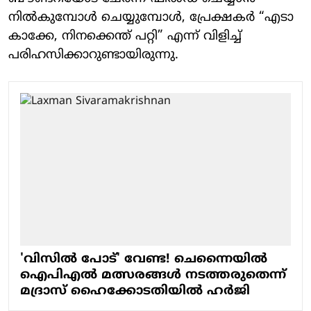
നിൽകുമ്പോൾ ചെയ്യുമ്പോൾ, പ്രേക്ഷകർ “എടാ
കാക്കേ, നിനക്കെന്ത് പറ്റി” എന്ന് വിളിച്ച്
പരിഹസിക്കാറുണ്ടായിരുന്നു.
'വിസിൽ പോട്' വേണ്ട! ചെന്നൈയിൽ
ഐപിഎൽ മത്സരങ്ങൾ നടത്തരുതെന്ന്
മദ്രാസ് ഹൈക്കോടതിയിൽ ഹർജി