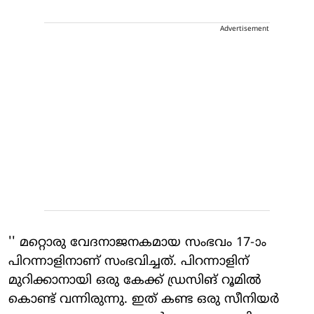
Advertisement
'' മറ്റൊരു വേദനാജനകമായ സംഭവം 17-ാം
പിറന്നാളിനാണ് സംഭവിച്ചത്. പിറന്നാളിന്
മുറിക്കാനായി ഒരു കേക്ക് ഡ്രസിങ് റൂമിൽ
കൊണ്ട് വന്നിരുന്നു. ഇത് കണ്ട ഒരു സീനിയർ