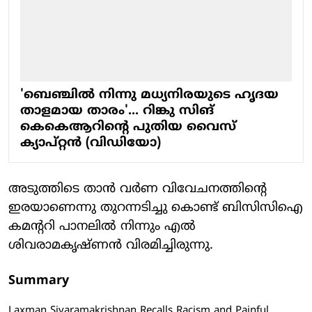
'ബെഞ്ചില്‍ നിന്നു മധ്യനിരയുടെ ഹൃദയ
താളമായ താരം'... റിങ്കു സിങ്
കെകെആറിന്റെ പുതിയ വൈസ്
ക്യാപ്റ്റന്‍ (വിഡിയോ)
അടുത്തിടെ താൻ വർണ വിവേചനത്തിന്റെ
ഇരയാണെന്നു തുറന്നടിച്ചു കൊണ്ട് ബിസിസിഐ
കമന്ററി പാനലിൽ നിന്നും എൽ
ശിവരാമകൃഷ്ണൻ വിരമിച്ചിരുന്നു.
Summary
Laxman Sivaramakrishnan Recalls Racism and Painful