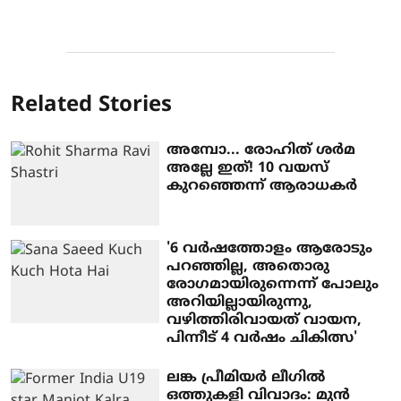
Related Stories
അമ്പോ... രോഹിത് ശർമ
അല്ലേ ഇത്! 10 വയസ്
കുറഞ്ഞെന്ന് ആരാധകർ
'6 വർഷത്തോളം ആരോടും
പറഞ്ഞില്ല, അതൊരു
രോഗമായിരുന്നെന്ന് പോലും
അറിയില്ലായിരുന്നു,
വഴിത്തിരിവായത് വായന,
പിന്നീട് 4 വർഷം ചികിത്സ'
ലങ്ക പ്രീമിയർ ലീഗിൽ
ഒത്തുകളി വിവാദം: മുൻ