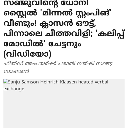
സ‍ഞ്ജുവിന്റെ ധോനി
സ്റ്റൈൽ 'മിന്നൽ സ്റ്റംപിങ്'
വീണ്ടും! ക്ലാസൻ ഔട്ട്,
പിന്നാലെ ചീത്തവിളി; 'കലിപ്പ്
മോഡിൽ' ചേട്ടനും
(വിഡിയോ)
ഫീൽഡ് അംപയർക്ക് പരാതി നൽകി സഞ്ജു
സാംസൺ