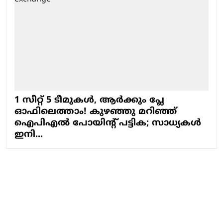
1 സീറ്റ് 5 ടീമുകൾ, ആര്‍ക്കും പ്ലേ
ഓഫിലെത്താം! കുഴഞ്ഞു മറിഞ്ഞ്
ഐപിഎല്‍ പോയിന്റ് പട്ടിക; സാധ്യകള്‍
ഇനി...