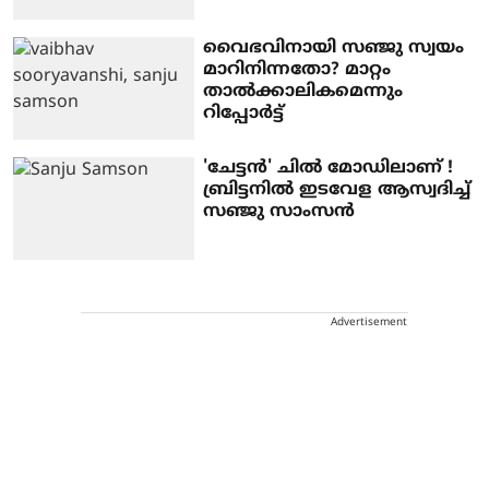
വൈഭവിനായി സഞ്ജു സ്വയം
മാറിനിന്നതോ? മാറ്റം
താല്‍ക്കാലികമെന്നും
റിപ്പോര്‍ട്ട്
'ചേട്ടൻ' ചിൽ മോഡിലാണ് !
ബ്രിട്ടനിൽ ഇടവേള ആസ്വദിച്ച്
സഞ്ജു സാംസൻ
Advertisement