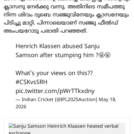
ക്ലാസനു നേർക്കു വന്നു. അതിനിടെ സമീപത്തു
നിന്ന ശിവം ദുബെ സഞ്ജുവിനേയും ക്ലാസനേയും
പിടിച്ചു മാറ്റി. പിന്നാലെയാണ് സഞ്ജു ഫീൽഡ്
അംപയറോടു പരാതി പറഞ്ഞത്.
Henrich Klassen abused Sanju
Samson after stumping him ?🤬🤬
What's your views on this??
#CSKvsSRH
pic.twitter.com/pWrTTkxdny
— Indian Cricket (@IPL2025Auction)
May 18,
2026