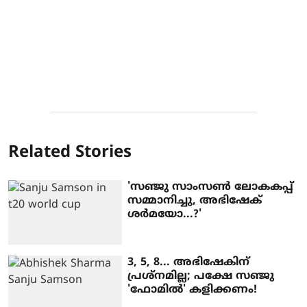
Related Stories
'സഞ്ജു സാംസൺ ലോകകപ്പ്
സമ്മാനിച്ചു, അഭിഷേക്
ശർമയോ...?'
3, 5, 8... അഭിഷേകിന്
പ്രശ്നമില്ല; പക്ഷേ സഞ്ജു
'ഫോമിൽ' കളിക്കണം!