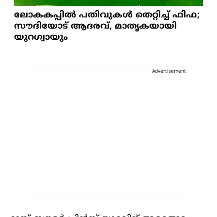
ലോകകപ്പില്‍ പതിവുകള്‍ തെറ്റിച്ച് ഫിഫ;
സൗദിയോട് ആദരവ്, മാതൃകയായി
യുറഗ്വായും
Advertisement