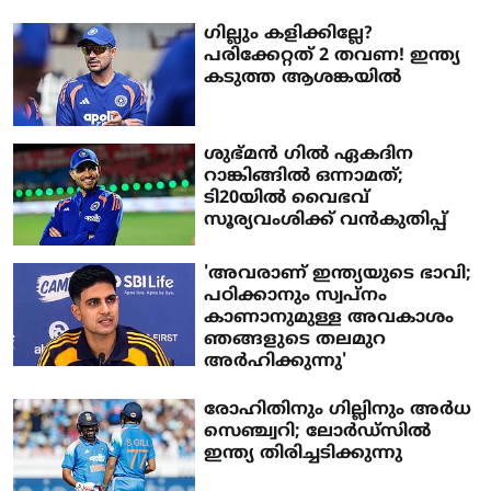
​ഗില്ലും കളിക്കില്ലേ?
പരിക്കേറ്റത് 2 തവണ! ഇന്ത്യ
കടുത്ത ആശങ്കയിൽ
ശുഭ്മന്‍ ഗില്‍ ഏകദിന
റാങ്കിങ്ങില്‍ ഒന്നാമത്;
ടി20യില്‍ വൈഭവ്
സൂര്യവംശിക്ക് വന്‍കുതിപ്പ്
'അവരാണ് ഇന്ത്യയുടെ ഭാവി;
പഠിക്കാനും സ്വപ്‌നം
കാണാനുമുള്ള അവകാശം
ഞങ്ങളുടെ തലമുറ
അര്‍ഹിക്കുന്നു'
രോഹിതിനും ഗില്ലിനും അര്‍ധ
സെഞ്ച്വറി; ലോര്‍ഡ്‌സില്‍
ഇന്ത്യ തിരിച്ചടിക്കുന്നു