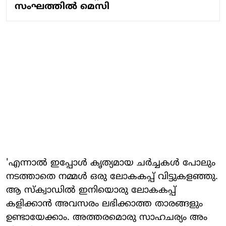
സംഘത്തിൽ മെസി
'എന്നാൽ ഇപ്പോൾ കൃത്യമായ ചർച്ചകൾ പോലും
നടത്താതെ നമ്മൾ ഒരു ലോകകപ്പ് വിട്ടുകളഞ്ഞു.
ആ സ്ക്വാഡിൽ ഇനിയൊരു ലോകകപ്പ്
കളിക്കാൻ അവസരം ലഭിക്കാത്ത താരങ്ങളും
ഉണ്ടായേക്കാം. അത്തരമൊരു സാഹചര്യം അം​