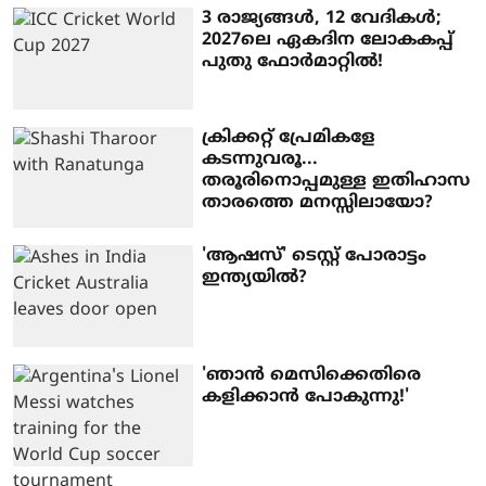
3 രാജ്യങ്ങൾ, 12 ​വേ​ദികൾ;
2027ലെ ഏകദിന ലോകകപ്പ്
പുതു ഫോർമാറ്റിൽ!
ക്രിക്കറ്റ് പ്രേമികളേ
കടന്നുവരൂ...
തരൂരിനൊപ്പമുള്ള ഇതിഹാസ
താരത്തെ മനസ്സിലായോ?
'ആഷസ്' ടെസ്റ്റ് പോരാട്ടം
ഇന്ത്യയിൽ?
'ഞാൻ മെസിക്കെതിരെ
കളിക്കാൻ പോകുന്നു!'