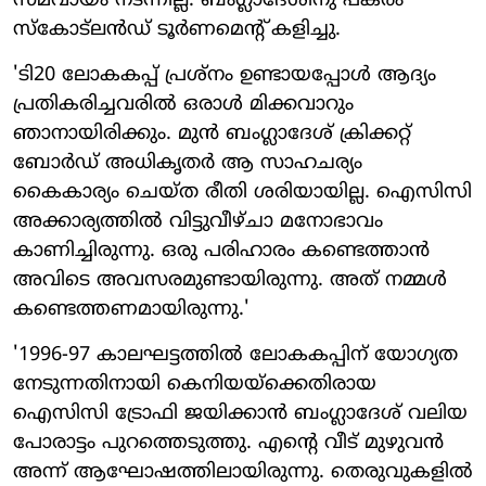
സമവായം നടന്നില്ല. ബം​ഗ്ലാദേശിനു പകരം
സ്കോട്ലൻഡ് ടൂർണമെന്റ് കളിച്ചു.
'ടി20 ലോകകപ്പ് പ്രശ്നം ഉണ്ടായപ്പോൾ ആദ്യം
പ്രതികരിച്ചവരിൽ ഒരാൾ മിക്കവാറും
ഞാനായിരിക്കും. മുൻ ബംഗ്ലാദേശ് ക്രിക്കറ്റ്
ബോർഡ് അധികൃതർ ആ സാഹചര്യം
കൈകാര്യം ചെയ്ത രീതി ശരിയായില്ല. ഐസിസി
അക്കാര്യത്തിൽ വിട്ടുവീഴ്ചാ മനോഭാവം
കാണിച്ചിരുന്നു. ഒരു പരിഹാരം കണ്ടെത്താൻ
അവിടെ അവസരമുണ്ടായിരുന്നു. അത് നമ്മൾ
കണ്ടെത്തണമായിരുന്നു.'
'1996-97 കാലഘട്ടത്തിൽ ലോകകപ്പിന് യോഗ്യത
നേടുന്നതിനായി കെനിയയ്‌ക്കെതിരായ
ഐസിസി ട്രോഫി ജയിക്കാൻ ബം​ഗ്ലാ​ദേശ് വലിയ
പോരാട്ടം പുറത്തെടുത്തു. എന്റെ വീട് മുഴുവൻ
അന്ന് ആഘോഷത്തിലായിരുന്നു. തെരുവുകളിൽ