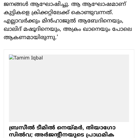
ജനങ്ങൾ ആഘോഷിച്ചു. ആ ആഘോഷമാണ്
കുട്ടികളെ ക്രിക്കറ്റിലേക്ക് കൊണ്ടുവന്നത്.
എല്ലാവർക്കും മിൻഹാജുൽ ആബേദിനെയും,
ഖാലിദ് മഷൂദിനെയും, അക്രം ഖാനെയും പോലെ
ആകണമായിരുന്നു.'
ബ്രസീൽ ടീമിൽ നെയ്മർ, തിയാ​ഗോ
സിൽവ; അർജന്റീനയുടെ പ്രാഥമിക