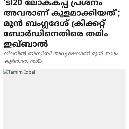
'ടി20 ലോകകപ്പ് പ്രശ്നം
അവരാണ് കുളമാക്കിയത്';
മുൻ ബം​ഗ്ലദേ​ശ് ക്രിക്കറ്റ്
ബോർഡിനെതിരെ തമിം
ഇഖ്ബാൽ
നിലവിൽ ബിസിബി അധ്യക്ഷനാണ് മുൻ താരം
കൂടിയായ തമീം