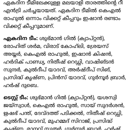
ഏകദിന ടീമിലേക്കുള്ള മലയാളി താരത്തിന്റെ റീ
എന്‍ട്രി ചര്‍ച്ചയായത്. ഏകദിന ടീമില്‍ കെഎല്‍
രാഹുല്‍ ഒന്നാം വിക്കറ്റ് കീപ്പറും ഇഷാന്‍ രണ്ടാം
വിക്കറ്റ് കീപ്പറുമാണ്.
ഏകദിന ടീം:
ശുഭ്മാന്‍ ഗില്‍ (ക്യാപ്റ്റന്‍),
രോഹിത് ശര്‍മ, വിരാട് കോഹ്‌ലി, ശ്രേയസ്
അയ്യര്‍, കെഎല്‍ രാഹുല്‍, ഇഷാന്‍ കിഷന്‍,
ഹര്‍ദിക് പാണ്ഡ്യ, നിതീഷ് റെഡ്ഡി, വാഷിങ്ടന്‍
സുന്ദര്‍, കുല്‍ദീപ് യാദവ്, അര്‍ഷ്ദീപ് സിങ്,
പ്രസിദ്ധ് കൃഷ്ണ, പ്രിന്‍സ് യാദവ്, ഗുര്‍നൂര്‍ ബ്രാര്‍,
ഹര്‍ഷ് ദുബെ.
ടെസ്റ്റ് ടീം:
ശുഭ്മാന്‍ ഗില്‍ (ക്യാപ്റ്റന്‍), യശസ്വി
ജയ്‌സ്വാള്‍, കെഎല്‍ രാഹുല്‍, സായ് സുദര്‍ശന്‍,
ഋഷഭ് പന്ത്, ദേവ്ദത്ത് പടിക്കല്‍, നിതീഷ് റെഡ്ഡി,
കുല്‍ദീപ് യാദവ്, മുഹമ്മദ് സിറാജ്, പ്രസിദ്ധ്
കൃഷ്ണ, മാനവ് സുതര്‍, ഗുര്‍നൂര്‍ ബ്രാര്‍, ഹര്‍ഷ്