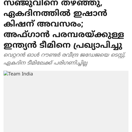
സഞ്ജുവിനെ തഴഞ്ഞു,
ഏകദിനത്തിൽ ഇഷാൻ
കിഷന് അവസരം;
അഫ്ഗാന്‍ പരമ്പരയ്ക്കുള്ള
ഇന്ത്യന്‍ ടീമിനെ പ്രഖ്യാപിച്ചു
വെറ്ററന്‍ ഓള്‍ റൗണ്ടര്‍ രവീന്ദ്ര ജഡേജയെ ടെസ്റ്റ്,
ഏകദിന ടീമിലേക്ക് പരിഗണിച്ചില്ല