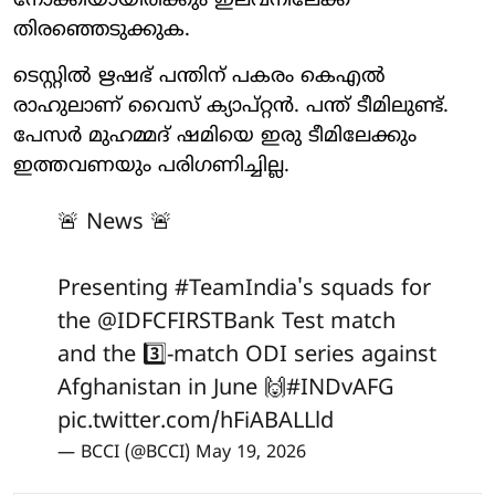
നോക്കിയായിരിക്കും ഇലവനിലേക്ക്
തിരഞ്ഞെടുക്കുക.
ടെസ്റ്റില്‍ ഋഷഭ് പന്തിന് പകരം കെഎല്‍
രാഹുലാണ് വൈസ് ക്യാപ്റ്റന്‍. പന്ത് ടീമിലുണ്ട്.
പേസർ മുഹമ്മദ് ഷമിയെ ഇരു ടീമിലേക്കും
ഇത്തവണയും പരി​ഗണിച്ചില്ല.
🚨 News 🚨
Presenting
#TeamIndia
's squads for
the
@IDFCFIRSTBank
Test match
and the 3️⃣-match ODI series against
Afghanistan in June 🙌
#INDvAFG
pic.twitter.com/hFiABALLld
— BCCI (@BCCI)
May 19, 2026