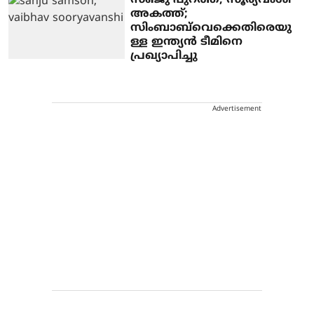
സഞ്ജു പുറത്ത്, സൂര്യവംശി
അകത്ത്;
സിംബാബ്‌വെക്കെതിരെയു
ള്ള ഇന്ത്യന്‍ ടീമിനെ
പ്രഖ്യാപിച്ചു
Advertisement