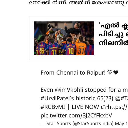
നോക്കി നിന്ന്. അതിന് ശേഷമാണു ത
'എല്‍ 
പിടിച്ചു
നിലനി
From Chennai to Raipur! 💛❤️
Even
@imVkohli
stopped for a m
#UrvilPatel
's historic 65(23) 👏
#T
#RCBvMI
| LIVE NOW 👉
https:
pic.twitter.com/3J2CfFkxbV
— Star Sports (@StarSportsIndia)
May 1