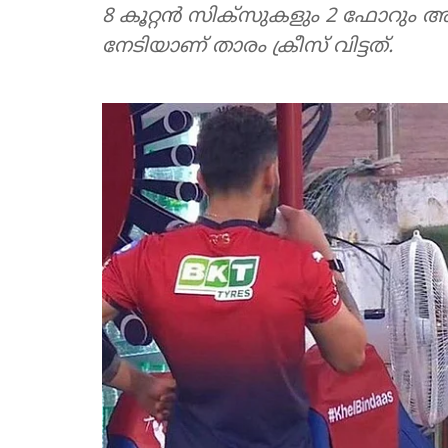
8 കൂറ്റൻ സിക്സുകളും 2 ഫോറും അട
നേടിയാണ് താരം ക്രീസ് വിട്ടത്.