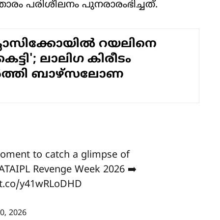
ാരം പരിശീലനം പുനരാരംഭിച്ചത്.
ക്ലാസിക്കോയില്‍ റയലിനെ
 കെട്ടി'; ലാലിഗ കിരീടം
ർത്തി ബാഴ്‌സലോണ
oment to catch a glimpse of
ATAIPL
Revenge Week 2026 ➡️
//t.co/y41wRLoDHD
0, 2026