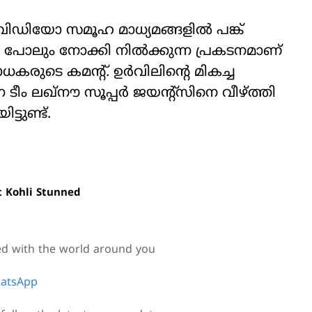
 വിഡിയോ സമൂഹ മാധ്യമങ്ങളിൽ പങ്ക്
ി പോലും നോക്കി നിൽക്കുന്ന പ്രകടനമാണ്
രുടെ കമന്റ്. ഉർവിലിന്റെ മികച്ച
ം ലഖ്‌നൗ സൂപ്പര്‍ ജയന്റ്‌സിനെ വീഴ്ത്തി
ടുണ്ട്.
at Kohli Stunned
ed with the world around you
atsApp