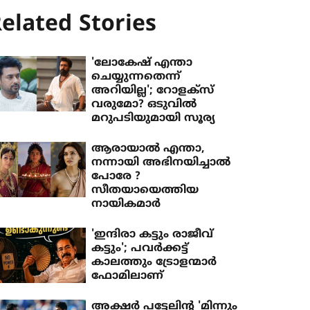
elated Stories
'ലോകേഷ് എന്താ
ചെയ്യുന്നതെന്ന്
അറിയില്ല'; റോളക്‌സ്
വരുമോ? ഒടുവില്‍
മറുപടിയുമായി സൂര്യ
ആരായാൽ എന്താ,
നന്നായി അഭിനയിച്ചാൽ
പോരേ ?
സീതയായെത്തിയ
നായികമാർ
'ഇന്ദിരാ കട്ടും രാജീവ്
കട്ടും'; പവർക്കട്ട്
കാലത്തും ട്രോളന്മാർ
ഫോമിലാണ്
അക്ഷർ പട്ടേലിന്റ 'മിന്നും