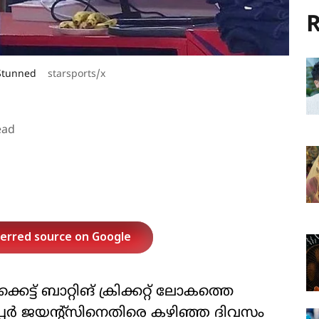
R
i Stunned
starsports/x
ead
ferred source on Google
െട്ട് ബാറ്റിങ് ക്രിക്കറ്റ് ലോകത്തെ
ൂപ്പർ ജയന്റ്സിനെതിരെ കഴിഞ്ഞ ദിവസം