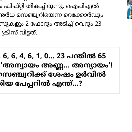
ം ഫിഫ്റ്റി തികച്ചിരുന്നു. ഐപിഎൽ
 അർധ സെഞ്ച്വറിയെന്ന റെക്കോർഡും
്സുകളും 2 ഫോറും അടിച്ച് വെറും 23
ീസ് വിട്ടത്.
6, 6, 6, 4, 6, 1, 0... 23 പന്തിൽ 65
'അന്യായം അണ്ണ... അന്യായം'!
ഞ്ച്വറിക്ക് ശേഷം ഉർവിൽ
യ പേപ്പറിൽ എന്ത്...?