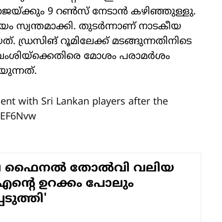
‌ജെയ്ക്കും 9 റൺസ് നേടാൻ കഴിഞ്ഞുള്ളു.
ം സ്വന്തമാക്കി. തുടർന്നാണ് നാടകീയ
 ഡ്രസിങ് റൂമിലേക്ക് മടങ്ങുന്നതിനിടെ
യവംശിയ്ക്കെതിരെ മോശം പരാമർശം
ുന്നത്.
nt with Sri Lankan players after the
yEF6Nvw
ലെ ഫൈനൽ തോൽവി വലിയ
 എന്റെ ഉറക്കം പോലും
െടുത്തി'