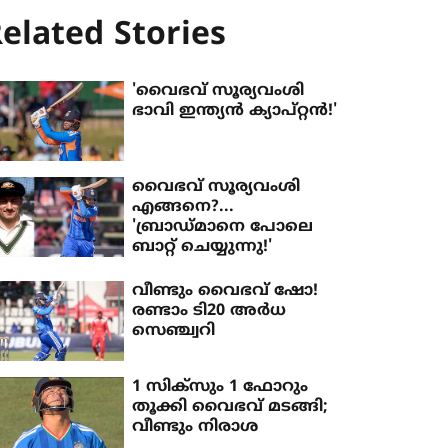
elated Stories
'വൈഭവ് സൂര്യവംശി
ഭാവി ഇന്ത്യൻ ക്യാപ്റ്റൻ!'
വൈഭവ് സൂര്യവംശി
എങ്ങനെ?...
'ബ്രാ‍ഡ്മാനെ പോലെ
ബാറ്റ് ചെയ്യുന്നു!'
വീണ്ടും വൈഭവ് ഷോ!
രണ്ടാം ടി20 അര്‍ധ
സെഞ്ച്വറി
1 സിക്‌സും 1 ഫോറും
തൂക്കി വൈഭവ് മടങ്ങി;
വീണ്ടും നിരാശ