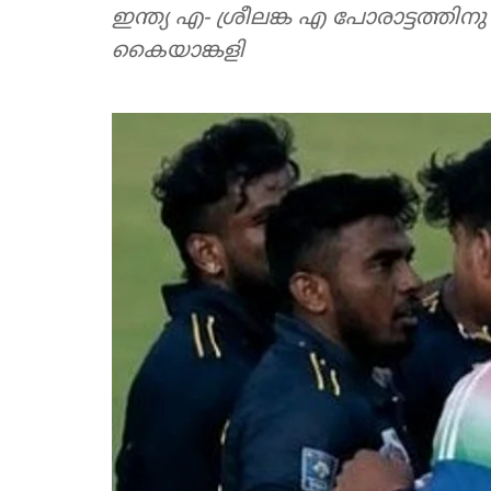
ഇന്ത്യ എ- ശ്രീലങ്ക എ പോരാട്ടത്തി
കൈയാങ്കളി