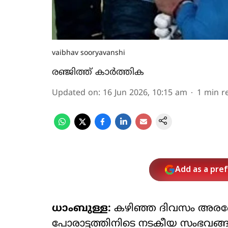
vaibhav sooryavanshi
രഞ്ജിത്ത് കാർത്തിക
Updated on
:
16 Jun 2026, 10:15 am
1
min r
Add as a pre
ധാംബുള്ള:
കഴിഞ്ഞ ദിവസം അരങ്ങേറ
പോരാട്ടത്തിനിടെ നടകീയ സംഭവങ്ങള