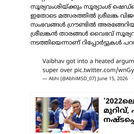
സൂര്യവംശിയ്ക്കും സൂര്യാംശ് ഷെഡ്
ഇതോടെ മത്സരത്തിൽ ശ്രീലങ്ക വിജയ
സംഭവങ്ങൾ ഗ്രൗണ്ടിൽ അരങ്ങേറിയത്.
ശ്രീലങ്കൻ താരങ്ങൾ വൈഭവ് സൂര്
നടത്തിയെന്നാണ് റിപ്പോർട്ടുകൾ പറയ
Vaibhav got into a heated argume
super over
pic.twitter.com/wnG
— Abhi (@AbhiMSD_07)
June 15, 2026
'2022
മുറിവ്,
നഷ്ടപ്പ