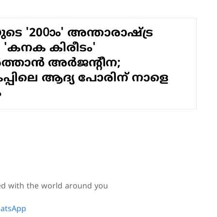
െ '200ാം' അന്താരാഷ്ട്ര
; 'കനക കിരീടം'
ത്താൻ അർജന്റീന;
പിലെ ആദ്യ പോരിന് നാളെ
ം
ed with the world around you
atsApp