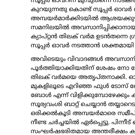
സൂപ്പർ ഓവറിന് മുമ്പുതന്നെ നാടകീയ
കുറയുന്നതു കൊണ്ട് സൂപ്പർ ഓവർ നട
അമ്പയർമാർക്കിടയിൽ ആശയക്കുഴപ്പ
സമനിലയിൽ അവസാനിപ്പിക്കാനായിരു
ക്യാപ്റ്റൻ തിലക് വർമ ഉടൻതന്നെ 
സൂപ്പർ ഓവർ നടത്താൻ ശക്തമായി 
അവിടെയും വിവാദങ്ങൾ അവസാനിച്ച
പൂർത്തിയാക്കിയതിന് ശേഷം നോ ബ
തിലക് വർമയെ അതൃപ്തനാക്കി. ഓ
മുകളിലൂടെ എറിഞ്ഞ ഫുൾ ടോസ് 
ബോൾ എന്ന് വിളിക്കുമ്പോഴേക്കും 
സൂര്യവംശി ബാറ്റ് ചെയ്യാൻ തയ്യാറെ
ഒരിക്കൽകൂടി അമ്പയർമാരെ സമീപിച്ച
നീണ്ട ചർച്ചയിൽ ഏർപ്പെട്ടു. പിന്നീ
സംഘർഷഭരിതമായ അന്തരീക്ഷം കൂ