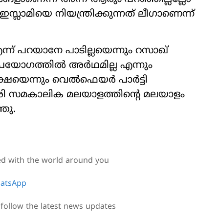
്ലാമിയെ നിയന്ത്രിക്കുന്നത് ലീഗാണെന്ന്
്ന് പറയാനേ പാടില്ലയെന്നും റസാഖ്
യോഗത്തില്‍ അര്‍ഥമില്ല എന്നും
ക്ഷയെന്നും വെൽഫെയർ പാർട്ടി
േരി സമകാലിക മലയാളത്തിന്റെ മലയാളം
ഞു.
ed with the world around you
atsApp
follow the latest news updates