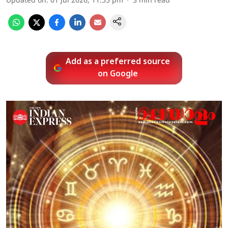
Updated on
:
01 Jul 2026, 11:55 pm
3
min read
Add as a preferred source
on Google