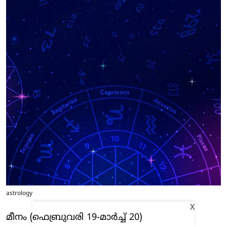
astrology
X
മീനം (ഫെബ്രുവരി 19-മാര്‍ച്ച് 20)