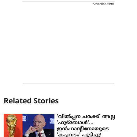
Advertisement
Related Stories
'വിൽപ്പന ചരക്ക്' അല്ല
'ഫുട്ബോൾ'...
ഇൻഫാന്റിനോയുടെ
'കച്ചവടം' പൂട്ടിച്ചു!