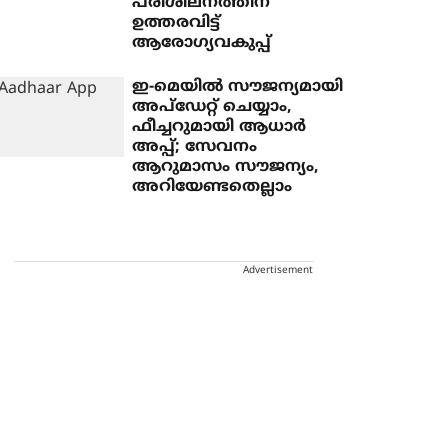
പരിശീലനത്തിന്
ഉത്തരവിട്ട്
ആരോഗ്യവകുപ്പ്
ഇ-മെയില്‍ സൗജന്യമായി
അപ്‌ഡേറ്റ് ചെയ്യാം,
ഫീച്ചറുമായി ആധാര്‍
അപ്പ്; സേവനം
ആറുമാസം സൗജന്യം,
അറിയേണ്ടതെല്ലാം
Advertisement