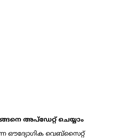
ങനെ അപ്‌ഡേറ്റ് ചെയ്യാം
 എന്ന ഔദ്യോഗിക വെബ്‌സൈറ്റ്