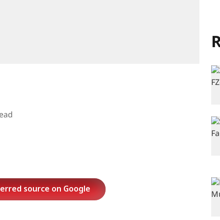
R
read
ferred source on Google