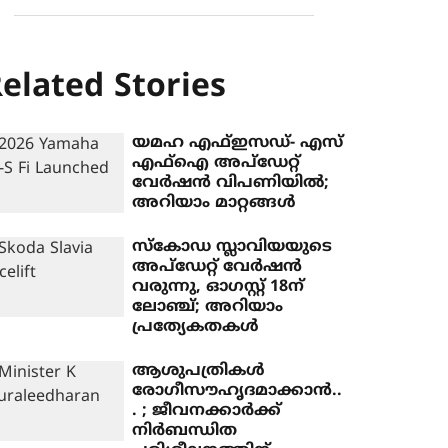
elated Stories
യമഹ എഫ്ഇസഡ്- എസ്
എഫ്‌ഐ അപ്‌ഡേറ്റ്
വേര്‍ഷന്‍ വിപണിയില്‍;
അറിയാം മാറ്റങ്ങള്‍
സ്‌കോഡ സ്ലാവിയയുടെ
അപ്‌ഡേറ്റ് വേര്‍ഷന്‍
വരുന്നു, ഓഗസ്റ്റ് 18ന്
ലോഞ്ച്; അറിയാം
പ്രത്യേകതകള്‍
ആശുപത്രികള്‍
രോഗീസൗഹൃദമാക്കാന്‍..
. ; ജീവനക്കാര്‍ക്ക്
നിര്‍ബന്ധിത