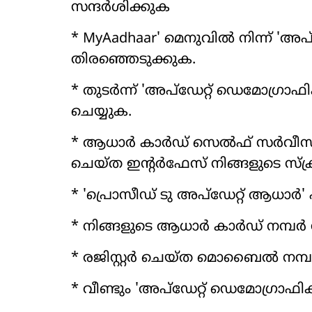
സന്ദര്‍ശിക്കുക
* MyAadhaar' മെനുവില്‍ നിന്ന് 'അപ്
തിരഞ്ഞെടുക്കുക.
* തുടര്‍ന്ന് 'അപ്‌ഡേറ്റ് ഡെമോഗ്രാഫ
ചെയ്യുക.
* ആധാര്‍ കാര്‍ഡ് സെല്‍ഫ് സര്‍വീസ്
ചെയ്ത ഇന്റര്‍ഫേസ് നിങ്ങളുടെ സ്‌ക്ര
* 'പ്രൊസീഡ് ടു അപ്‌ഡേറ്റ് ആധാര്
* നിങ്ങളുടെ ആധാര്‍ കാര്‍ഡ് നമ്പര്
* രജിസ്റ്റര്‍ ചെയ്ത മൊബൈല്‍ നമ്പ
* വീണ്ടും 'അപ്‌ഡേറ്റ് ഡെമോഗ്രാഫിക് 