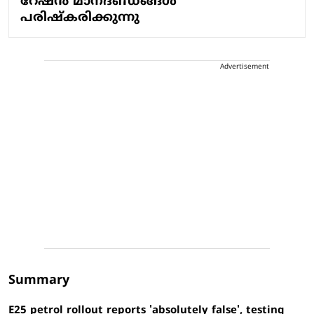
റേഷന്‍ മാനദണ്ഡങ്ങള്‍
പരിഷ്‌കരിക്കുന്നു
Advertisement
Summary
E25 petrol rollout reports 'absolutely false', testing