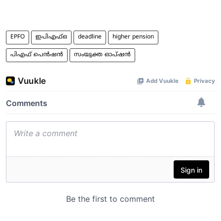
EPFO
ഇപിഎഫ്ഒ
deadline
higher pension
പിഎഫ് പെൻഷൻ
സംയുക്ത ഓപ്ഷന്‍