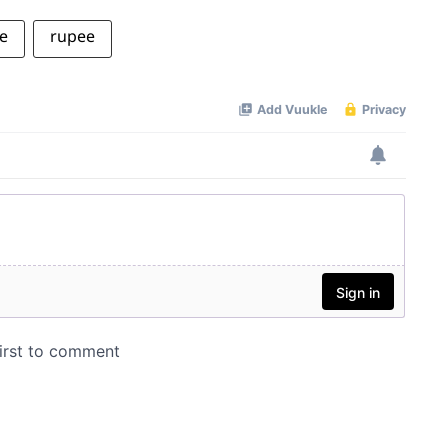
e
rupee