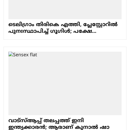
ടെലിഗ്രാം തിരികെ എത്തി, പ്ലേസ്റ്റോറില്‍
പുനഃസ്ഥാപിച്ച് ഗൂഗിള്‍; പക്ഷേ...
വാട്‌സ്ആപ്പ് തലപ്പത്ത് ഇനി
ഇന്ത്യക്കാരന്‍; ആരാണ് കുനാല്‍ ഷാ