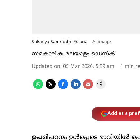
Sukanya Samriddhi Yojana
Ai image
സമകാലിക മലയാളം ഡെസ്ക്
Updated on
:
05 Mar 2026, 5:39 am
1
min r
Add as a pre
ഉപ
രിപഠനം ഉള്‍പ്പെടെ ഭാവിയില്‍ പ