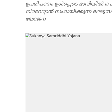
ഉപരിപഠനം ഉള്‍പ്പെടെ ഭാവിയില്‍ പ
നിറവേറ്റാന്‍ സഹായിക്കുന്ന ലഘുസമ
യോജന