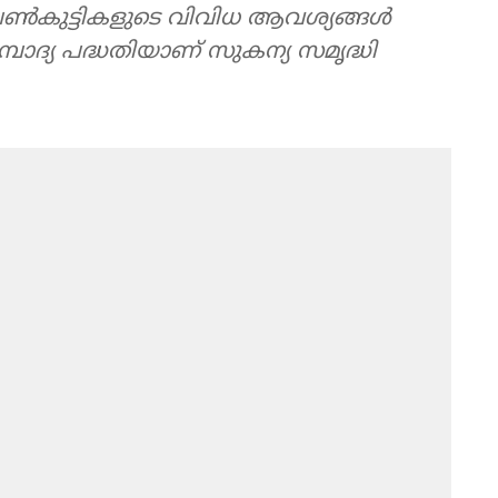
െണ്‍കുട്ടികളുടെ വിവിധ ആവശ്യങ്ങള്‍
്പാദ്യ പദ്ധതിയാണ് സുകന്യ സമൃദ്ധി