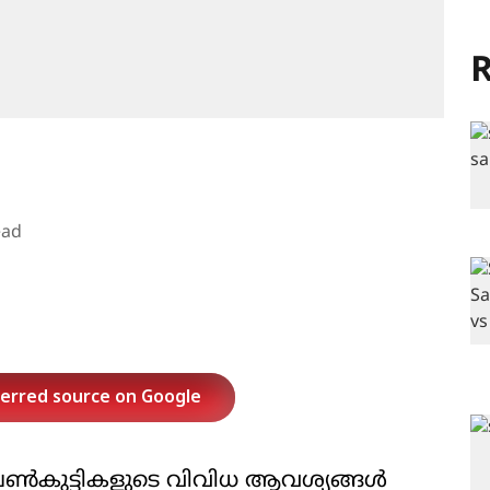
R
ead
ferred source on Google
െണ്‍കുട്ടികളുടെ വിവിധ ആവശ്യങ്ങള്‍