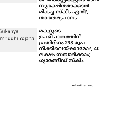
പെണ്‍കുട്ടികളുടെ ഭാവി
സുരക്ഷിതമാക്കാന്‍
മികച്ച സ്‌കീം ഏത്?,
താരതമ്യപഠനം
മകളുടെ
ഉപരിപഠനത്തിന്
പ്രതിദിനം 233 രൂപ
നീക്കിവെയ്ക്കാമോ?, 40
ലക്ഷം സമ്പാദിക്കാം;
ഗ്യാരണ്ടീഡ് സ്‌കീം
Advertisement